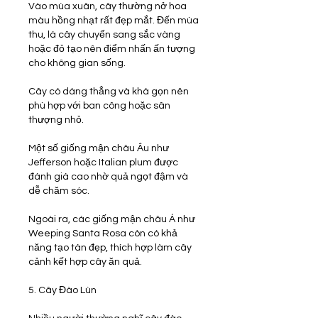
Vào mùa xuân, cây thường nở hoa 
màu hồng nhạt rất đẹp mắt. Đến mùa 
thu, lá cây chuyển sang sắc vàng 
hoặc đỏ tạo nên điểm nhấn ấn tượng 
cho không gian sống.
Cây có dáng thẳng và khá gọn nên 
phù hợp với ban công hoặc sân 
thượng nhỏ.
Một số giống mận châu Âu như 
Jefferson hoặc Italian plum được 
đánh giá cao nhờ quả ngọt đậm và 
dễ chăm sóc.
Ngoài ra, các giống mận châu Á như 
Weeping Santa Rosa còn có khả 
năng tạo tán đẹp, thích hợp làm cây 
cảnh kết hợp cây ăn quả.
5. Cây Đào Lùn