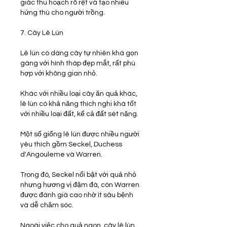
giác thu hoạch rõ rệt và tạo nhiều 
hứng thú cho người trồng.
7. Cây Lê Lùn
Lê lùn có dáng cây tự nhiên khá gọn 
gàng với hình tháp đẹp mắt, rất phù 
hợp với không gian nhỏ.
Khác với nhiều loại cây ăn quả khác, 
lê lùn có khả năng thích nghi khá tốt 
với nhiều loại đất, kể cả đất sét nặng.
Một số giống lê lùn được nhiều người 
yêu thích gồm Seckel, Duchess 
d'Angouleme và Warren.
Trong đó, Seckel nổi bật với quả nhỏ 
nhưng hương vị đậm đà, còn Warren 
được đánh giá cao nhờ ít sâu bệnh 
và dễ chăm sóc.
Ngoài việc cho quả ngon, cây lê lùn 