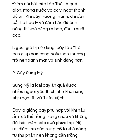
Điểm nổi bật của táo Thái là quả 
giòn, mọng nước và có vị ngọt thanh 
dễ ăn. Khi cây trưởng thành, chỉ cần 
cắt tỉa hợp lý và đảm bảo đủ ánh 
nắng thì khả năng ra hoa, đậu trái rất 
cao.
Ngoài giá trị sử dụng, cây táo Thái 
còn giúp ban công hoặc sân thượng 
trở nên xanh mát và sinh động hơn.
2. Cây Sung Mỹ
Sung Mỹ là loại cây ăn quả được 
nhiều người yêu thích nhờ khả năng 
chịu hạn tốt và ít sâu bệnh.
Đây là giống cây phù hợp với khí hậu 
ấm, có thể trồng trong chậu và không 
đòi hỏi chăm sóc quá phức tạp. Một 
ưu điểm lớn của sung Mỹ là khả năng 
tự thụ phấn nên không cần trồng 