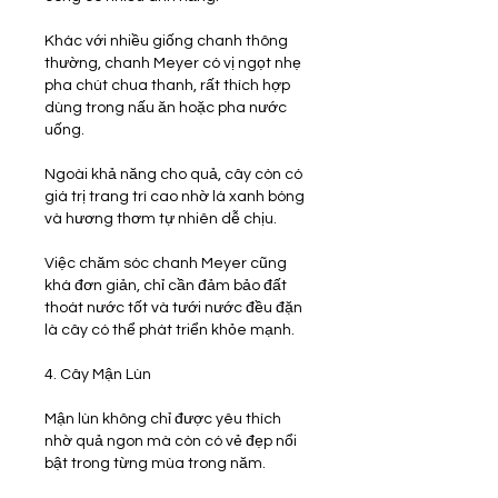
Khác với nhiều giống chanh thông 
thường, chanh Meyer có vị ngọt nhẹ 
pha chút chua thanh, rất thích hợp 
dùng trong nấu ăn hoặc pha nước 
uống.
Ngoài khả năng cho quả, cây còn có 
giá trị trang trí cao nhờ lá xanh bóng 
và hương thơm tự nhiên dễ chịu.
Việc chăm sóc chanh Meyer cũng 
khá đơn giản, chỉ cần đảm bảo đất 
thoát nước tốt và tưới nước đều đặn 
là cây có thể phát triển khỏe mạnh.
4. Cây Mận Lùn
Mận lùn không chỉ được yêu thích 
nhờ quả ngon mà còn có vẻ đẹp nổi 
bật trong từng mùa trong năm.