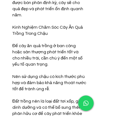
được bón phân định kỳ, cây sẽ cho 
quả đẹp và phát triển ổn định quanh 
năm.
Kinh Nghiệm Chăm Sóc Cây Ăn Quả 
Trồng Trong Chậu
Để cây ăn quả trồng ở ban công 
hoặc sân thượng phát triển tốt và 
cho nhiều trái, cần chú ý đến một số 
yếu tố quan trọng.
Nên sử dụng chậu có kích thước phù 
hợp và đảm bảo khả năng thoát nước 
tốt để tránh úng rễ.
Đất trồng nên là loại đất tơi xốp, giàu 
dinh dưỡng và có thể bổ sung thêm 
phân hữu cơ để cây phát triển khỏe 
mạnh hơn.
Ngoài ra, cần đặt cây ở nơi có nhiều 