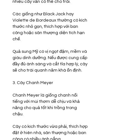
nhiều cây vẫn có thể cho trái.
Các giống như Black Jack hay 
Violette de Bordeaux thường có kích 
thước nhỏ gọn, thích hợp với ban 
công hoặc sân thượng diện tích hạn 
chế.
Quả sung Mỹ có vị ngọt đậm, mềm và 
giàu dinh dưỡng. Nếu được cung cấp 
đầy đủ ánh sáng và cắt tỉa hợp lý, cây 
sẽ cho trái quanh năm khá ổn định.
3. Cây Chanh Meyer
Chanh Meyer là giống chanh nổi 
tiếng với mùi thơm dễ chịu và khả 
năng cho quả tốt khi trồng trong 
chậu.
Cây có kích thước vừa phải, thích hợp 
đặt ở hiên nhà, sân thượng hoặc ban 
công có nhiều ánh nắng.