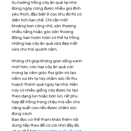
Xu hướng trồng cây ăn quả tại nhà 
đang ngày càng được nhiều gia đình 
yêu thích, đặc biệt ở các khu đô thị có 
diện tích hạn chế. Chỉ cần một 
khoảng ban công nhỏ, sân thượng 
nhiều nắng hoặc góc sân thoáng 
đãng, bạn hoàn toàn có thể tự trồng 
những loại cây ăn quả vừa đẹp mắt 
vừa cho trái quanh năm.
Không chỉ giúp không gian sống xanh 
mát hơn, các loại cây ăn quả còn 
mang lại cảm giác thư giãn và tạo 
niềm vui khi tự tay chăm sóc rồi thu 
hoạch thành quả ngay tại nhà. Hiện 
nay có nhiều giống cây được lai tạo 
theo dạng lùn hoặc bán lùn, rất phù 
hợp để trồng trong chậu mà vẫn cho 
năng suất cao nếu được chăm sóc 
đúng cách.
Bạn đọc có thể tham khảo thêm nội 
dung tiếp theo để có cái nhìn đầy đủ 