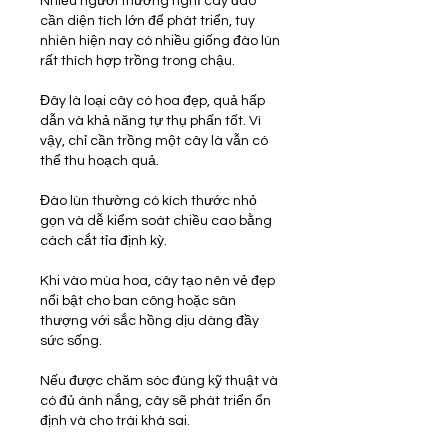
Nhiều người thường nghĩ cây đào 
cần diện tích lớn để phát triển, tuy 
nhiên hiện nay có nhiều giống đào lùn 
rất thích hợp trồng trong chậu.
Đây là loại cây có hoa đẹp, quả hấp 
dẫn và khả năng tự thụ phấn tốt. Vì 
vậy, chỉ cần trồng một cây là vẫn có 
thể thu hoạch quả.
Đào lùn thường có kích thước nhỏ 
gọn và dễ kiểm soát chiều cao bằng 
cách cắt tỉa định kỳ.
Khi vào mùa hoa, cây tạo nên vẻ đẹp 
nổi bật cho ban công hoặc sân 
thượng với sắc hồng dịu dàng đầy 
sức sống.
Nếu được chăm sóc đúng kỹ thuật và 
có đủ ánh nắng, cây sẽ phát triển ổn 
định và cho trái khá sai.