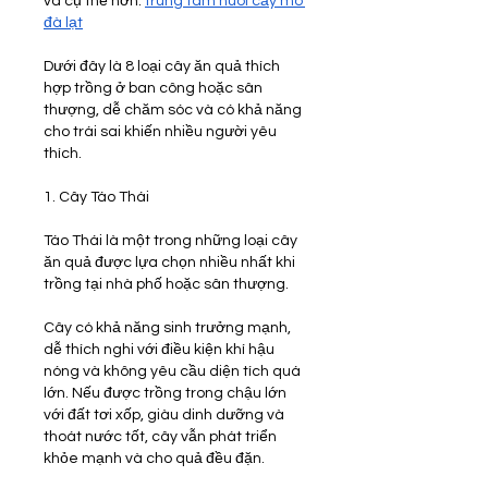
và cụ thể hơn: 
trung tâm nuôi cấy mô 
đà lạt
​ 
Dưới đây là 8 loại cây ăn quả thích 
hợp trồng ở ban công hoặc sân 
thượng, dễ chăm sóc và có khả năng 
cho trái sai khiến nhiều người yêu 
thích.
1. Cây Táo Thái
Táo Thái là một trong những loại cây 
ăn quả được lựa chọn nhiều nhất khi 
trồng tại nhà phố hoặc sân thượng.
Cây có khả năng sinh trưởng mạnh, 
dễ thích nghi với điều kiện khí hậu 
nóng và không yêu cầu diện tích quá 
lớn. Nếu được trồng trong chậu lớn 
với đất tơi xốp, giàu dinh dưỡng và 
thoát nước tốt, cây vẫn phát triển 
khỏe mạnh và cho quả đều đặn.