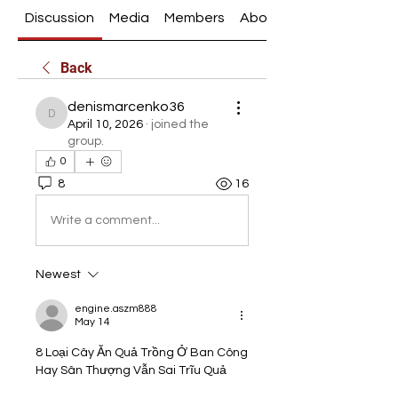
Discussion
Media
Members
About
Back
denismarcenko36
denismarcenko36
April 10, 2026
·
joined the
group.
0
8
16
Write a comment...
Newest
engine.aszm888
May 14
8 Loại Cây Ăn Quả Trồng Ở Ban Công 
Hay Sân Thượng Vẫn Sai Trĩu Quả