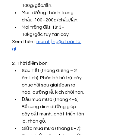
100g/gốc/lần.
Mai trưởng thành trong 
chậu: 100–200g/chậu/lần.
Mai trồng đất: từ 3–
10kg/gốc tùy tán cây.
Xem thêm: 
mai nhị ngọc toàn là 
gì
2. Thời điểm bón:
Sau Tết (tháng Giêng – 2 
âm lịch): Phân bò hỗ trợ cây 
phục hồi sau giai đoạn ra 
hoa, dưỡng rễ, kích chồi non.
Đầu mùa mưa (tháng 4–5): 
Bổ sung dinh dưỡng giúp 
cây bật mạnh, phát triển tán 
lá, thân gỗ.
Giữa mùa mưa (tháng 6–7): 