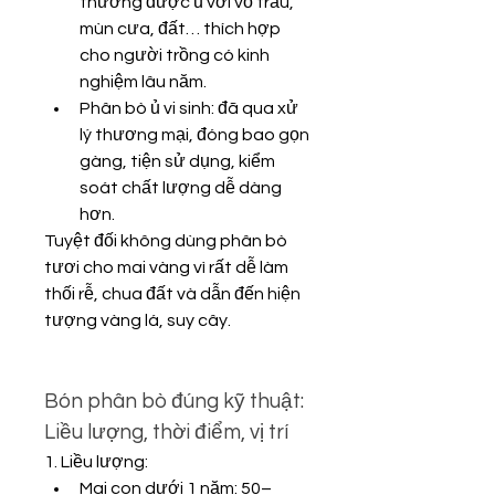
thường được ủ với vỏ trấu, 
mùn cưa, đất… thích hợp 
cho người trồng có kinh 
nghiệm lâu năm.
Phân bò ủ vi sinh: đã qua xử 
lý thương mại, đóng bao gọn 
gàng, tiện sử dụng, kiểm 
soát chất lượng dễ dàng 
hơn.
Tuyệt đối không dùng phân bò 
tươi cho mai vàng vì rất dễ làm 
thối rễ, chua đất và dẫn đến hiện 
tượng vàng lá, suy cây.
Bón phân bò đúng kỹ thuật: 
Liều lượng, thời điểm, vị trí
1. Liều lượng:
Mai con dưới 1 năm: 50–