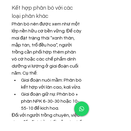
Kết hợp phân bò với các 
loại phân khác
Phân bò nên được xem như một 
lớp nền hữu cơ bền vững. Để cây 
mai đạt trạng thái “xanh thân, 
mập tán, trổ đều hoa”, người 
trồng cần phối hợp thêm phân 
vô cơ hoặc các chế phẩm dinh 
dưỡng vi lượng ở giai đoạn cuối 
năm. Cụ thể:
Giai đoạn nuôi mầm: Phân bò 
kết hợp với lân cao, kali vừa.
Giai đoạn giữ nụ: Phân bò + 
phân NPK 6-30-30 hoặc 10-
55-10 để kích hoa.
Đối với người trồng chuyên, việc 
thay đất định kỳ, phối trộn giá thể 
có phân bò, vỏ trấu, xơ dừa, 