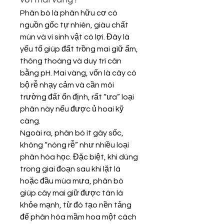
Phân bò là phân hữu cơ có 
nguồn gốc tự nhiên, giàu chất 
mùn và vi sinh vật có lợi. Đây là 
yếu tố giúp đất trồng mai giữ ẩm, 
thông thoáng và duy trì cân 
bằng pH. Mai vàng, vốn là cây có 
bộ rễ nhạy cảm và cần môi 
trường đất ổn định, rất “ưa” loại 
phân này nếu được ủ hoai kỹ 
càng.
Ngoài ra, phân bò ít gây sốc, 
không “nóng rễ” như nhiều loại 
phân hóa học. Đặc biệt, khi dùng 
trong giai đoạn sau khi lặt lá 
hoặc đầu mùa mưa, phân bò 
giúp cây mai giữ được tán lá 
khỏe mạnh, từ đó tạo nền tảng 
để phân hóa mầm hoa một cách 