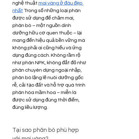
nghệ thuật.
mai vàng ở đâu đẹp 
nhất
 Trong số những loại phân 
được sử dụng để chăm mai, 
phân bò – một nguồn dinh 
dưỡng hữu cơ quen thuộc – lại 
mang đến hiệu quả bền vững mà 
không phải ai cũng hiểu và ứng 
dụng đúng cách. Không rầm rộ 
như phân NPK, không đắt đỏ như 
phân chuyên dụng ngoại nhập, 
phân bò lặng lẽ nuôi dưỡng gốc 
rễ, cải tạo đất và hỗ trợ quá trình 
phân hóa mầm hoa – miễn là 
được sử dụng đúng thời điểm, 
đúng liều lượng.
Tại sao phân bò phù hợp 
với mai vàng?