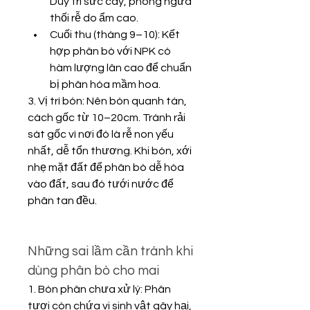
Duy trì sức cây, phòng ngừa 
thối rễ do ẩm cao.
Cuối thu (tháng 9–10): Kết 
hợp phân bò với NPK có 
hàm lượng lân cao để chuẩn 
bị phân hóa mầm hoa.
3. Vị trí bón: Nên bón quanh tán, 
cách gốc từ 10–20cm. Tránh rải 
sát gốc vì nơi đó là rễ non yếu 
nhất, dễ tổn thương. Khi bón, xới 
nhẹ mặt đất để phân bò dễ hòa 
vào đất, sau đó tưới nước để 
phân tan đều.
Những sai lầm cần tránh khi 
dùng phân bò cho mai
1. Bón phân chưa xử lý: Phân 
tươi còn chứa vi sinh vật gây hại, 