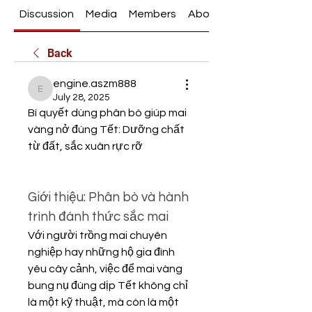
Discussion
Media
Members
About
Back
engine.aszm888
engine.aszm888
July 28, 2025
Bí quyết dùng phân bò giúp mai 
vàng nở đúng Tết: Dưỡng chất 
từ đất, sắc xuân rực rỡ
Giới thiệu: Phân bò và hành 
trình đánh thức sắc mai
Với người trồng mai chuyên 
nghiệp hay những hộ gia đình 
yêu cây cảnh, việc để mai vàng 
bung nụ đúng dịp Tết không chỉ 
là một kỹ thuật, mà còn là một 