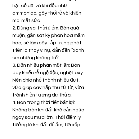
hạt cỏ dại và khí độc như 
ammoniac, gây thối rễ và khiến 
mai mất sức.
2. Dùng sai thời điểm: Bón quá 
muộn, gần sát kỳ phân hóa mầm 
hoa, sẽ làm cây tập trung phát 
triển lá thay vì nụ, dẫn đến “xanh 
um nhưng không trổ”.
3. Dồn nhiều phân một lần: Bón 
dày khiến rễ ngộ độc, nghẹt oxy. 
Nên chia nhỏ thành nhiều đợt, 
vừa giúp cây hấp thu từ từ, vừa 
tránh hiện tượng dư thừa.
4. Bón trong thời tiết bất lợi: 
Không bón khi đất khô cằn hoặc 
ngay sau mưa lớn. Thời điểm lý 
tưởng là khi đất đủ ẩm, tơi xốp.