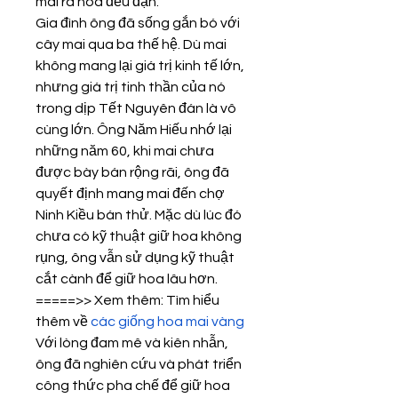
mai ra hoa đều đặn.
Gia đình ông đã sống gắn bó với 
cây mai qua ba thế hệ. Dù mai 
không mang lại giá trị kinh tế lớn, 
nhưng giá trị tinh thần của nó 
trong dịp Tết Nguyên đán là vô 
cùng lớn. Ông Năm Hiếu nhớ lại 
những năm 60, khi mai chưa 
được bày bán rộng rãi, ông đã 
quyết định mang mai đến chợ 
Ninh Kiều bán thử. Mặc dù lúc đó 
chưa có kỹ thuật giữ hoa không 
rụng, ông vẫn sử dụng kỹ thuật 
cắt cành để giữ hoa lâu hơn.
=====>> Xem thêm: Tìm hiểu 
thêm về 
các giống hoa mai vàng
Với lòng đam mê và kiên nhẫn, 
ông đã nghiên cứu và phát triển 
công thức pha chế để giữ hoa 