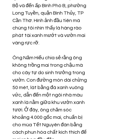
Bộ và đến ấp Bình Phó B, phường 
Long Tuyền, quận Bình Thủy, TP 
Cần Thơ. Hình ảnh đầu tiên mà 
chúng tôi nhìn thấy là hàng rào 
phát tài xanh mướt và vườn mai 
vàng rực rỡ.
Ông Năm Hiếu chia sẻ rằng ông 
không trồng mai trong chậu mà 
cho cây tự do sinh trưởng trong 
vườn. Con đường mòn dài chừng 
50 mét, lát bằng đá xanh vuông 
vức, dẫn đến một ngôi nhà màu 
xanh lá nằm giữa khu vườn xanh 
tươi. Ở đây, ông chăm sóc 
khoảng 4.000 gốc mai, chuẩn bị 
cho mùa Tết Nguyên đán bằng 
cách phun hóa chất kích thích để 