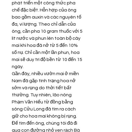
phát triển một công thức pha 
chế đặc biệt. Hỗn hợp của ông 
bao gồm auxin và các nguyên tố 
đa, vi lượng. Theo chỉ dẫn của 
ông, cần pha 10 gram thuốc với 5 
lít nước và phun lên toàn bộ cây 
mai khi hoa đã nở từ 5 đến 10% 
số nụ. Chỉ cần một lần phun, hoa 
mai sẽ duy trì độ bền từ 10 đến 15 
ngày.
Gần đây, nhiều vườn mai ở miền 
Nam đã gặp tình trạng hoa nở 
sớm và rụng do thời tiết bất 
thường. Tuy nhiên, lão nông 
Phạm Văn Hiếu từ đồng bằng 
sông Cửu Long đã tìm ra cách 
giữ cho hoa mai không bị rụng. 
Để tìm đến ông, chúng tôi đã đi 
qua con đường nhỏ ven rạch Bà 