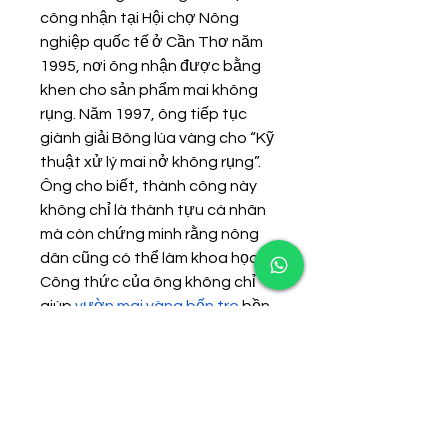
công nhận tại Hội chợ Nông 
nghiệp quốc tế ở Cần Thơ năm 
1995, nơi ông nhận được bằng 
khen cho sản phẩm mai không 
rụng. Năm 1997, ông tiếp tục 
giành giải Bông lúa vàng cho “Kỹ 
thuật xử lý mai nở không rụng”.
Ông cho biết, thành công này 
không chỉ là thành tựu cá nhân 
mà còn chứng minh rằng nông 
dân cũng có thể làm khoa học. 
Công thức của ông không chỉ 
giúp 
vườn mai vàng bến tre
 bền 
lâu mà còn giúp nông dân trong 
ngành mai giữ được giá trị tinh 
thần của cây mai trong dịp Tết 
Nguyên đán.
Ông Hiếu cũng đã trở thành 