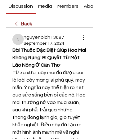
Discussion
Media
Members
About
Back
nguyenbich13697
nguyenbich13697
September 17, 2024
Bài Thuốc Đặc Biệt Giúp Hoa Mai 
Không Rụng: Bí Quyết Từ Một 
Lão Nông Ở Cần Thơ
Từ xa xưa, cây mai đã được coi 
là loài cây mang lại phú quý, may 
mắn. Ý nghĩa này thể hiện rõ nét 
qua sức sống bền bỉ của nó. Hoa 
mai thường nở vào mùa xuân, 
sau khi phải trải qua những 
tháng đông lạnh giá, gió tuyết 
khắc nghiệt. Điều này đã tạo ra 
một hình ảnh mạnh mẽ về nghị 