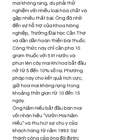
mai không rụng, dù phải thử 
nghiệm với nhiều loại hóa chất và 
gặp nhiều thất bại. Ông đã nhờ 
đến sự hỗ trợ của Khoa Nông 
nghiệp, Trường Đại học Cần Thơ 
và dần dần hoàn thiện bài thuốc. 
Công thức này chỉ cần pha 10 
gram thuốc với 5 lít nước và 
phun lên cây mai khi hoa bắt đầu 
nở từ 5 đến 10% số nụ. Phương 
pháp này cho kết quả tích cực, 
giữ hoa mai không rụng trong 
khoảng thời gian từ 10 đến 15 
ngày.
Ông Năm Hiếu bắt đầu bán mai 
với nhãn hiệu “Vườn Mai Năm 
Hiếu” và thu hút sự chú ý của 
khách hàng từ năm 1993. Sự 
thành công của ông đã được 