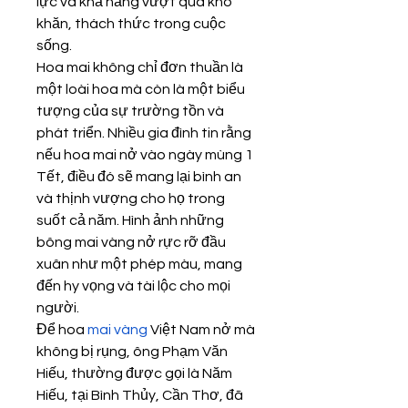
lực và khả năng vượt qua khó 
khăn, thách thức trong cuộc 
sống.
Hoa mai không chỉ đơn thuần là 
một loài hoa mà còn là một biểu 
tượng của sự trường tồn và 
phát triển. Nhiều gia đình tin rằng 
nếu hoa mai nở vào ngày mùng 1 
Tết, điều đó sẽ mang lại bình an 
và thịnh vượng cho họ trong 
suốt cả năm. Hình ảnh những 
bông mai vàng nở rực rỡ đầu 
xuân như một phép màu, mang 
đến hy vọng và tài lộc cho mọi 
người.
Để hoa 
mai vàng
 Việt Nam nở mà 
không bị rụng, ông Phạm Văn 
Hiếu, thường được gọi là Năm 
Hiếu, tại Bình Thủy, Cần Thơ, đã 