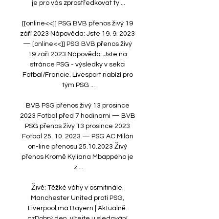
je pro vás zprostředkovat ty ...

[[online<<]] PSG BVB přenos živý 19 
září 2023 Nápověda: Jste 19. 9. 2023 
— [online<<]] PSG BVB přenos živý 
19 září 2023 Nápověda: Jste na 
stránce PSG - výsledky v sekci 
Fotbal/Francie. Livesport nabízí pro 
tým PSG ...

BVB PSG přenos živý 13 prosince 
2023 Fotbal před 7 hodinami — BVB 
PSG přenos živý 13 prosince 2023 
Fotbal 25. 10. 2023 — PSG AC Milán 
on-line přenosu 25.10.2023 Živý 
přenos Kromě Kyliana Mbappého je 
z ...

Živě: Těžké váhy v osmifinále. 
Manchester United proti PSG, 
Liverpool má Bayern | Aktuálně. 
czDobrý den, vítejte u sledování 