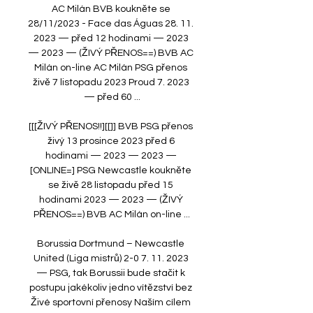
AC Milán BVB koukněte se 
28/11/2023 - Face das Águas 28. 11. 
2023 — před 12 hodinami — 2023 
— 2023 — (ŽIVÝ PŘENOS==) BVB AC 
Milán on-line AC Milán PSG přenos 
živě 7 listopadu 2023 Proud 7. 2023 
— před 60 ...

[[[ŽIVÝ PŘENOS!!][[]] BVB PSG přenos 
živý 13 prosince 2023 před 6 
hodinami — 2023 — 2023 — 
[ONLINE=] PSG Newcastle koukněte 
se živě 28 listopadu před 15 
hodinami 2023 — 2023 — (ŽIVÝ 
PŘENOS==) BVB AC Milán on-line ...

Borussia Dortmund – Newcastle 
United (Liga mistrů) 2-0 7. 11. 2023 
— PSG, tak Borussii bude stačit k 
postupu jakékoliv jedno vítězství bez 
Živé sportovní přenosy Naším cílem 