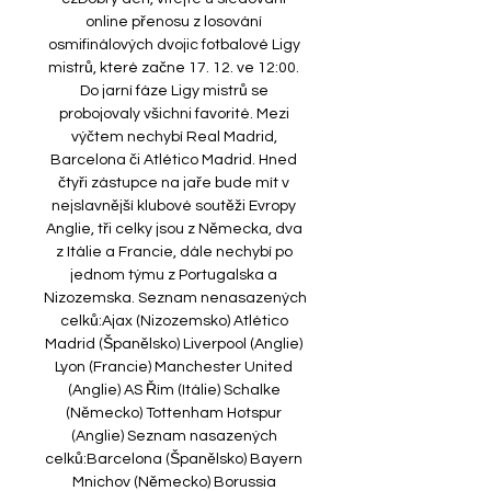
online přenosu z losování 
osmifinálových dvojic fotbalové Ligy 
mistrů, které začne 17. 12. ve 12:00. 
Do jarní fáze Ligy mistrů se 
probojovaly všichni favorité. Mezi 
výčtem nechybí Real Madrid, 
Barcelona či Atlético Madrid. Hned 
čtyři zástupce na jaře bude mít v 
nejslavnější klubové soutěži Evropy 
Anglie, tři celky jsou z Německa, dva 
z Itálie a Francie, dále nechybí po 
jednom týmu z Portugalska a 
Nizozemska. Seznam nenasazených 
celků:Ajax (Nizozemsko) Atlético 
Madrid (Španělsko) Liverpool (Anglie) 
Lyon (Francie) Manchester United 
(Anglie) AS Řím (Itálie) Schalke 
(Německo) Tottenham Hotspur 
(Anglie) Seznam nasazených 
celků:Barcelona (Španělsko) Bayern 
Mnichov (Německo) Borussia 