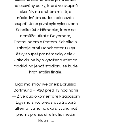
nalosovány celky, které ve skupině 
skončily na druhém místě, a 
následně jim budou nalosováni 
soupeři. Jako první bylo vylosováno 
Schalke 04 z Německa, které se 
nemůže utkat s Bayernem, 
Dortmundem a Portem. Schalke si 
zahraje proti Manchesteru City! 
Těžký soupeř pro německý celek… 
Jako druhé bylo vytaženo Atlético 
Madrid, na jehož stadionu se bude 
hrát letošní finále. 

Liga majstrov live dnes: Borussia 
Dortmund – PSG před 13 hodinami 
— Živé audio komentáre k zápasom 
Ligy majstrov predstavujú dobrú 
alternatívu na to, ako si vychutnať 
priamy prenos stretnutia medzi 
klubmi ...
