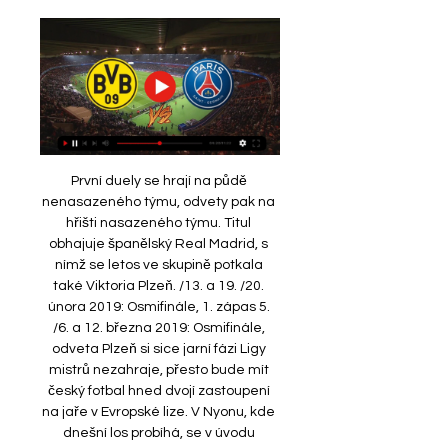
První duely se hrají na půdě 
nenasazeného týmu, odvety pak na 
hřišti nasazeného týmu. Titul 
obhajuje španělský Real Madrid, s 
nímž se letos ve skupině potkala 
také Viktoria Plzeň. /13. a 19. /20. 
února 2019: Osmifinále, 1. zápas 5. 
/6. a 12. března 2019: Osmifinále, 
odveta Plzeň si sice jarní fázi Ligy 
mistrů nezahraje, přesto bude mít 
český fotbal hned dvojí zastoupení 
na jaře v Evropské lize. V Nyonu, kde 
dnešní los probíhá, se v úvodu 