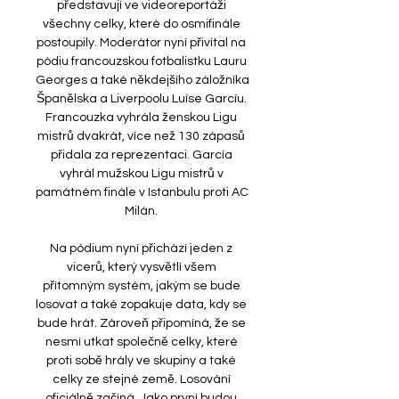
představují ve videoreportáži 
všechny celky, které do osmifinále 
postoupily. Moderátor nyní přivítal na 
pódiu francouzskou fotbalistku Lauru 
Georges a také někdejšího záložníka 
Španělska a Liverpoolu Luíse Garcíu. 
Francouzka vyhrála ženskou Ligu 
mistrů dvakrát, více než 130 zápasů 
přidala za reprezentaci. García 
vyhrál mužskou Ligu mistrů v 
památném finále v Istanbulu proti AC 
Milán. 

Na pódium nyní přichází jeden z 
vicerů, který vysvětlí všem 
přítomným systém, jakým se bude 
losovat a také zopakuje data, kdy se 
bude hrát. Zároveň připomíná, že se 
nesmí utkat společně celky, které 
proti sobě hrály ve skupiny a také 
celky ze stejné země. Losování 
oficiálně začíná. Jako první budou 