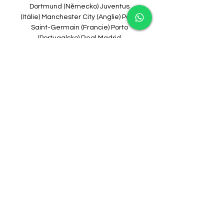
Dortmund (Německo) Juventus 
(Itálie) Manchester City (Anglie) Paris 
Saint-Germain (Francie) Porto 
(Portugalsko) Real Madrid 
(Španělsko) V osmifinále ještě 
nemůže dojít ke konfrontaci dvou 
celků ze stejné země. 

[Volný, uvolnit!] PSG BVB Přímý 
přenos 19 září 2023 19. 9. 2023 — 
[Volný, uvolnit!] PSG BVB Přímý 
přenos 19 září 2023 Aktuální skóre 
Paris Saint-Germain vs. Borussia 
Dortmund (a online přímý přenos s ...

[[fotbal<<<]] BVB PSG koukněte se 
živě 13 prosince 2023 před 7 
hodinami — 2023 — [živé hd@@] 
Newcastle PSG koukněte se živě 4 
října 2023 3. 10. 2023 ŽIVĚ**] AC Milán 
BVB přenos živý 28.11.2023 19. 9.
