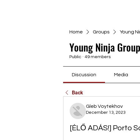
Home
Groups
Young Ni
Young Ninja Group
Public
·
49 members
Discussion
Media
Back
Gleb Voytekhov
December 13, 2023
[ÉLŐ ADÁS!] Porto S