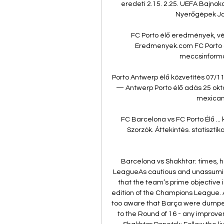
eredeti 2.15. 2.25. UEFA Bajnoko
Nyerőgépek Ja
FC Porto élő eredmények, v
Eredmenyek.com FC Porto 
meccsinformáci
Porto Antwerp élő közvetítés 07/11/
— Antwerp Porto élő adás 25 októb
mexicano
FC Barcelona vs FC Porto Élő ... 
Szorzók. Áttekintés. statisztik
Barcelona vs Shakhtar: times, 
LeagueAs cautious and unassuming
that the team’s prime objective i
edition of the Champions League. Af
too aware that Barça were dumped o
to the Round of 16 - any improvem