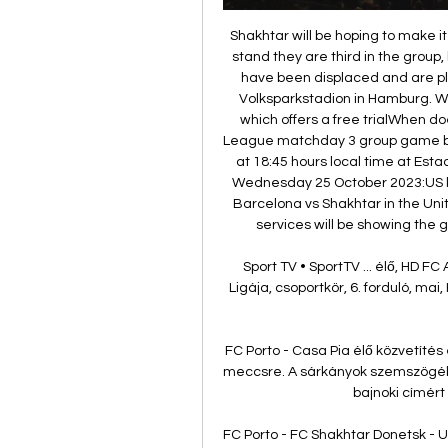
Shakhtar will be hoping to make it 
stand they are third in the group, 
have been displaced and are pl
Volksparkstadion in Hamburg. Wa
which offers a free trialWhen d
League matchday 3 group game bet
at 18:45 hours local time at Esta
Wednesday 25 October 2023:US kic
Barcelona vs Shakhtar in the Uni
services will be showing the 
Sport TV • SportTV ... élő, HD 
Ligája, csoportkör, 6. forduló, ma
FC Porto - Casa Pia élő közvetítés
meccsre. A sárkányok szemszögéből
bajnoki címért 
FC Porto - FC Shakhtar Donetsk - U