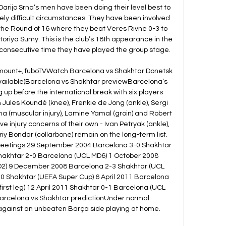
Darijo Srna’s men have been doing their level best to 
y difficult circumstances. They have been involved 
 the Round of 16 where they beat Veres Rivne 0-3 to 
ktoriya Sumy. This is the club’s 18th appearance in the 
onsecutive time they have played the group stage. 

mount+, fuboTVWatch Barcelona vs Shakhtar Donetsk 
 available)Barcelona vs Shakhtar previewBarcelona’s 
 up before the international break with six players 
on Jules Koundé (knee), Frenkie de Jong (ankle), Sergi 
nha (muscular injury), Lamine Yamal (groin) and Robert 
 injury concerns of their own - Ivan Petryak (ankle), 
iy Bondar (collarbone) remain on the long-term list. 
meetings 29 September 2004 Barcelona 3-0 Shakhtar 
akhtar 2-0 Barcelona (UCL MD6) 1 October 2008 
2) 9 December 2008 Barcelona 2-3 Shakhtar (UCL 
 Shakhtar (UEFA Super Cup) 6 April 2011 Barcelona 
first leg) 12 April 2011 Shakhtar 0-1 Barcelona (UCL 
Barcelona vs Shakhtar predictionUnder normal 
gainst an unbeaten Barça side playing at home. 
