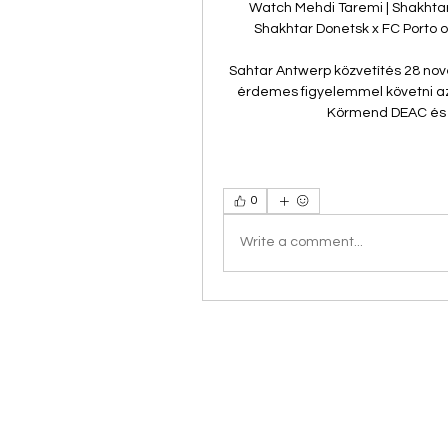
Watch Mehdi Taremi | Shakhtar
Shakhtar Donetsk x FC Porto 
Sahtar Antwerp közvetítés 28 nove
érdemes figyelemmel követni az 
Körmend DEAC és élő
0
Write a comment...