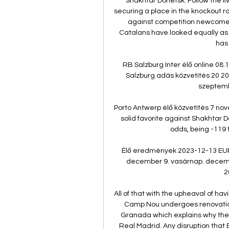
Shakhtar Donetsk: Follow the liv
securing a place in the knockout r
against competition newcomers
Catalans have looked equally as c
has 
RB Salzburg Inter élő online 08.
Salzburg adás közvetítés 20 20
szeptembe
Porto Antwerp élő közvetítés 7 no
solid favorite against Shakhtar 
odds, being -119 to
Élő eredmények 2023-12-13 EUR
december 9. vasárnap. december
2
All of that with the upheaval of h
Camp Nou undergoes renovation
Granada which explains why they 
Real Madrid. Any disruption that 