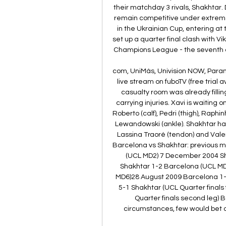
their matchday 3 rivals, Shakhtar. 
remain competitive under extremel
in the Ukrainian Cup, entering at
set up a quarter final clash with Vi
Champions League - the seventh c
com, UniMás, Univision NOW, Para
live stream on fuboTV (free trial
casualty room was already filling
carrying injuries. Xavi is waiting 
Roberto (calf), Pedri (thigh), Raphi
Lewandowski (ankle). Shakhtar have
Lassina Traoré (tendon) and Valer
Barcelona vs Shakhtar: previous 
(UCL MD2) 7 December 2004 Sh
Shakhtar 1-2 Barcelona (UCL MD
MD6)28 August 2009 Barcelona 1-0
5-1 Shakhtar (UCL Quarter finals 
Quarter finals second leg) 
circumstances, few would bet a