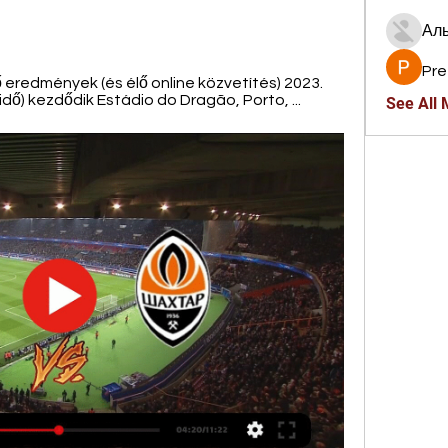
Ал
Pre
eredmények (és élő online közvetítés) 2023. 
idő) kezdődik Estádio do Dragão, Porto, ...
See All