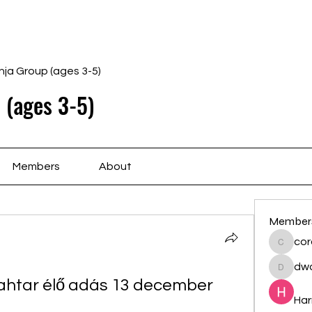
Home
Schedule
Ab
nja Group (ages 3-5)
 (ages 3-5)
Members
About
Member
cor
cororip
dwa
dwainne
ahtar élő adás 13 december 
Har