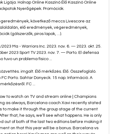
k Ligája. Holnap Online Kaszinó Élő Kaszinó Online 
ckpotok Nyerőgépek. Promóciók.

égeredmények, következő meccs Livescore az 
aloldalán, élő eredmények, végeredmények, 
ók (gólszerzők, piros lapok, …).

2023 Ma - Warriors Inc. 2023. nov. 6. — 2023. okt. 25. 
er 2023 Sport TV 2023. nov. 7. — Porto. El defensa 
 tuvo un problema físico ...

közvetítés. imgalt. Élő mérkőzés. Élő. Összefoglaló. 
a FC Porto. Sahtar Donyeck. 15 nap. Információ. A 
mérkőzésről. FC ...

how to watch on TV and stream online | Champions 
 as always, Barcelona coach Xavi recently stated 
s to make it through the group stage of the current 
ter that, he says, we’ll see what happens. He is only 
ut of both of the last two editions before making it 
ent on that this year will be a bonus. Barcelona vs 