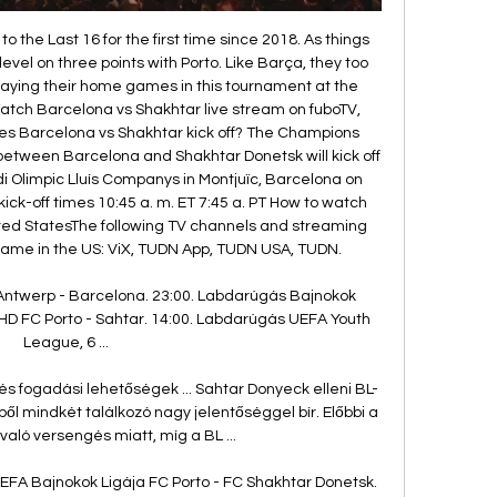
to the Last 16 for the first time since 2018. As things 
level on three points with Porto. Like Barça, they too 
aying their home games in this tournament at the 
tch Barcelona vs Shakhtar live stream on fuboTV, 
oes Barcelona vs Shakhtar kick off? The Champions 
ween Barcelona and Shakhtar Donetsk will kick off 
di Olimpic Lluís Companys in Montjuïc, Barcelona on 
k-off times 10:45 a. m. ET 7:45 a. PT How to watch 
ted StatesThe following TV channels and streaming 
game in the US: ViX, TUDN App, TUDN USA, TUDN. 

FC Antwerp - Barcelona. 23:00. Labdarúgás Bajnokok 
i, HD FC Porto - Sahtar. 14:00. Labdarúgás UEFA Youth 
League, 6 ...

 és fogadási lehetőségek ... Sahtar Donyeck elleni BL-
 mindkét találkozó nagy jelentőséggel bír. Előbbi a 
való versengés miatt, míg a BL ...

EFA Bajnokok Ligája FC Porto - FC Shakhtar Donetsk. 