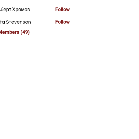
Follow
ьберт Хромов
Follow
ta Stevenson
 Members (49)