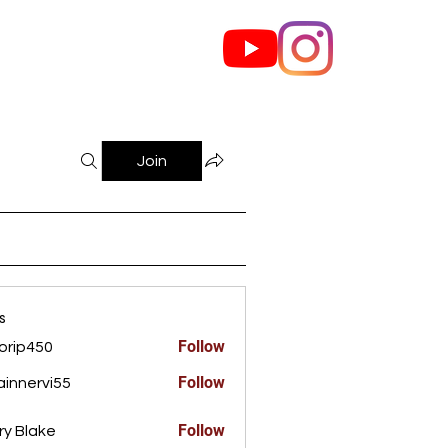
out Us
Contact
Join
s
Follow
orip450
450
Follow
innervi55
rvi55
Follow
ry Blake