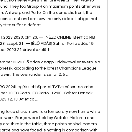
e action here! Xavi’s men are well on their way to 
ound. They top Group H on maximum points after wins 
 Antwerp and Porto. On the domestic front, the 
onsistent and are now the only side in LaLiga that 
yet to suffer a defeat. 

11.2023 2023. okt. 23. — [NÉZD ONLINE] Benfica RB 
23. szept. 21. — [ÉLŐ ADÁS] Sahtar Porto adás 19 
r 2023 21 órával ezelőtt ...

vember 2023 Élő adás 2 napp OddsRoyal Antwerp is a 
Donetsk, according to the latest Champions League 
 win. The over/under is set at 2. 5 ...

O 2024LegfrissebbSportal TVTv-műsor · szombat. 
 10 FC Porto · FC Porto · 12:00 · Sahtar Doneck. 
023.12.13. Atlético ...

aving to up sticks move to a temporary new home while 
 work. Barça were held by Getafe, Mallorca and 
are third in the table, three points behind leaders 
Barcelona have faced is nothing in comparison with 