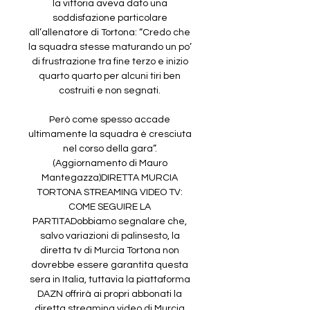
la vittoria aveva dato una 
soddisfazione particolare 
all’allenatore di Tortona: “Credo che 
la squadra stesse maturando un po’ 
di frustrazione tra fine terzo e inizio 
quarto quarto per alcuni tiri ben 
costruiti e non segnati. 

Però come spesso accade 
ultimamente la squadra è cresciuta 
nel corso della gara”. 
(Aggiornamento di Mauro 
Mantegazza)DIRETTA MURCIA 
TORTONA STREAMING VIDEO TV: 
COME SEGUIRE LA 
PARTITADobbiamo segnalare che, 
salvo variazioni di palinsesto, la 
diretta tv di Murcia Tortona non 
dovrebbe essere garantita questa 
sera in Italia, tuttavia la piattaforma 
DAZN offrirà ai propri abbonati la 
diretta streaming video di Murcia 