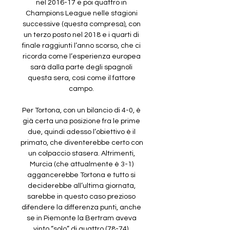
nel 2016-17 e poi quattro in 
Champions League nelle stagioni 
successive (questa compresa), con 
un terzo posto nel 2018 e i quarti di 
finale raggiunti l’anno scorso, che ci 
ricorda come l’esperienza europea 
sarà dalla parte degli spagnoli 
questa sera, così come il fattore 
campo. 

Per Tortona, con un bilancio di 4-0, è 
già certa una posizione fra le prime 
due, quindi adesso l’obiettivo è il 
primato, che diventerebbe certo con 
un colpaccio stasera. Altrimenti, 
Murcia (che attualmente è 3-1) 
aggancerebbe Tortona e tutto si 
deciderebbe all’ultima giornata, 
sarebbe in questo caso prezioso 
difendere la differenza punti, anche 
se in Piemonte la Bertram aveva 
vinto “solo” di quattro (78-74). 
