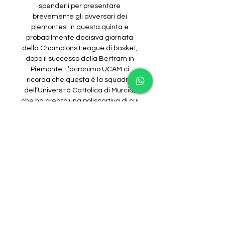
spenderli per presentare 
brevemente gli avversari dei 
piemontesi in questa quinta e 
probabilmente decisiva giornata 
della Champions League di basket, 
dopo il successo della Bertram in 
Piemonte. L’acronimo UCAM ci 
ricorda che questa è la squadra 
dell’Università Cattolica di Murcia, 
che ha creato una polisportiva di cui 
la formazione di basket è la punta di 
diamante. 

championsleague. basketball/SFIDA 
AL VERTICEMurcia Tortona, in diretta 
dal Palacio de los Deportes 
naturalmente della città spagnola di 
Murcia, si giocherà con palla a due 
alle ore 20. 30 di questa sera, 
mercoledì 13 dicembre 2023, per la 
quinta giornata della prima 