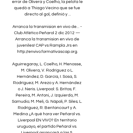
error de Olivera y Coelho, la pelota le 
quedó a Thiago Vecino que se fue 
directo al gol, definió y ...

Arranca la transmision en vivo de... - 
Club Atlético Peñarol 2 dic 2012 — 
Arranca la transmision en vivo de 
juveniles! CAP vs Rampla Jrs en 
http://envivo.formativascap.org.

Aguirregaray, L. Coelho, H. Menosse, 
M. Olivera, V. Rodríguez o L. 
Hernández; D. García, I. Sosa, S. 
Rodríguez; M. Arezo y A. Hernández 
o J. Neris. Liverpool: S. Britos; F. 
Pereira, M. Antoni, J. Izquierdo, M. 
Samudio; M. Meli, G. Nápoli, P. Siles; L. 
Rodríguez, R. Bentancourt y A. 
Medina ¿A qué hora ver Peñarol vs. 
Liverpool EN VIVO? En territorio 
uruguayo, el partido Peñarol vs. 
Liverpool arrancará a las 5. 
