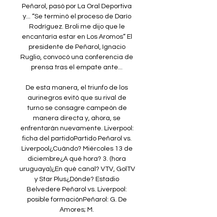
Peñarol, pasó por La Oral Deportiva 
y... “Se terminó el proceso de Darío 
Rodríguez. Broli me dijo que le 
encantaría estar en Los Aromos” El 
presidente de Peñarol, Ignacio 
Ruglio, convocó una conferencia de 
prensa tras el empate ante... 

De esta manera, el triunfo de los 
aurinegros evitó que su rival de 
turno se consagre campeón de 
manera directa y, ahora, se 
enfrentarán nuevamente. Liverpool: 
ficha del partidoPartido Peñarol vs. 
Liverpool¿Cuándo? Miércoles 13 de 
diciembre¿A qué hora? 3. (hora 
uruguaya)¿En qué canal? VTV, GolTV 
y Star Plus¿Dónde? Estadio 
Belvedere Peñarol vs. Liverpool: 
posible formaciónPeñarol: G. De 
Amores; M. 
