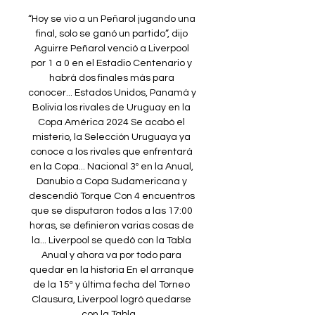
“Hoy se vio a un Peñarol jugando una 
final, solo se ganó un partido”, dijo 
Aguirre Peñarol venció a Liverpool 
por 1 a 0 en el Estadio Centenario y 
habrá dos finales más para 
conocer... Estados Unidos, Panamá y 
Bolivia los rivales de Uruguay en la 
Copa América 2024 Se acabó el 
misterio, la Selección Uruguaya ya 
conoce a los rivales que enfrentará 
en la Copa... Nacional 3º en la Anual, 
Danubio a Copa Sudamericana y 
descendió Torque Con 4 encuentros 
que se disputaron todos a las 17:00 
horas, se definieron varias cosas de 
la... Liverpool se quedó con la Tabla 
Anual y ahora va por todo para 
quedar en la historia En el arranque 
de la 15ª y última fecha del Torneo 
Clausura, Liverpool logró quedarse 
con la Tabla... 
