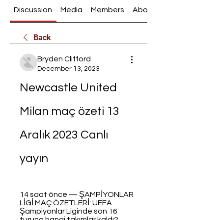
Discussion
Media
Members
About
Back
Bryden Clifford
December 13, 2023
Newcastle United 
Milan maç özeti 13 
Aralık 2023 Canlı 
yayın
14 saat önce — ŞAMPİYONLAR 
LİGİ MAÇ ÖZETLERİ: UEFA 
Şampiyonlar Liginde son 16 
turuna hangi takımlar kaldı? ... 