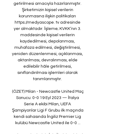
getirilmesi amacıyla hazırlanmıştır. 
Şirketimizin kişisel verilerin 
korunmasına ilişkin politikaları 
https://medyascope. tv adresinde 
yer almaktadır. İşleme; KVKK’nın 3. 
maddesinde kişisel verilerin 
kaydedilmesi, depolanması, 
muhafaza edilmesi, değiştirilmesi, 
yeniden düzenlenmesi, açıklanması, 
aktarılması, devralınması, elde 
edilebilir hâle getirilmesi, 
sınıflandırılması işlemleri olarak 
tanımlanmıştır. 

(ÖZET) Milan - Newcastle United Maç 
Sonucu: 0-0 19 Eyl 2023 — İtalya 
Serie A ekibi Milan, UEFA 
Şampiyonlar Ligi F Grubu ilk maçında 
kendi sahasında İngiliz Premier Lig 
kulübü Newcastle United ile 0-0 ...
