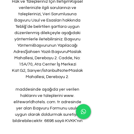
Hak ve Talepleriniz İçin İletişimKişisel 
verilerinizle ilgili sorularınızı ve 
taleplerinizi, Veri Sorumlusuna 
Başvuru Usul ve Esasları hakkında 
Tebliğ’de belirtilen şartlara uygun 
düzenlenmiş dilekçeyle aşağıdaki 
yöntemlerle iletebilirsiniz. Başvuru 
YöntemiBaşvurunun Yapılacağı 
AdresŞahsen Yazılı BaşvuruMaslak 
Mahallesi, Dereboyu 2. Cadde, No: 
15A/70, Ata Center İş Merkezi 
Kat:G2, Sarıyer/İstanbulNoterMaslak 
Mahallesi, Dereboyu 2. 

maddesinde aşağıda yer verilen 
haklarını ve taleplerini www. 
eliteworldhotels. com. tr adresinde 
yer alan Başvuru Formunu usule 
uygun olarak doldurmak suretiyle 
bildirebilecektir. 6698 sayılı KVKK’nın 
11. Maddesi kapsamında herkes veri 
sorumlusu sıfatı ile Şirketimize 