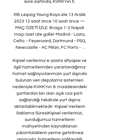
süre zarfında, KVKK’nın 5. 

RB Leipzig Young Boys izle 13 Aralık 
2023 12 saat önce 10 saat önce — 
MAÇ ÖZETİ İZLE: Braga 1-2 Napoli 
maçı özet izle goller Madrid - Lazio, 
Celtic - Feyenoord, Dortmund - PSG, 
Newcastle - AC Milan, FC Porto - ...

Kişisel verileriniz e-posta altyapısı ve 
ilgili hizmetlerinden yararlandığımız 
hizmet sağlayıcılarımızın yurt dışında 
bulunan veri depolama sistemleri 
nedeniyle KVKK’nın 9. maddesindeki 
şartlardan biri olan açık rıza şartı 
sağlandığı takdirde yurt dışına 
aktarılabilmektedir. Kişisel Verilerin 
Saklama SüresiKişisel verilerinizi, 
sunduğumuz hizmetlerin 
mahiyetinden kaynaklanan 
yükümlülüklerin yerine getirilmesi 
amacıyla, hizmetlerin sağlandığı 