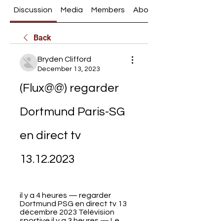
Discussion
Media
Members
About
Back
Bryden Clifford
December 13, 2023
(Flux@@) regarder 
Dortmund Paris-SG 
en direct tv 
13.12.2023
il y a 4 heures — regarder 
Dortmund PSG en direct tv 13 
décembre 2023 Télévision 
sportive il y a 3 heures — Le 