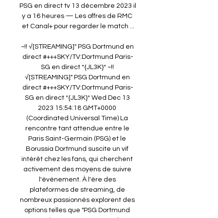
PSG en direct tv 13 décembre 2023 il 
y a 16 heures — Les offres de RMC 
et Canal+ pour regarder le match ...

~!! √[STREAMING]" PSG Dortmund en 
direct #+++SKY/TV:Dortmund Paris-
SG en direct *{JL3K}*﻿ ~!! 
√[STREAMING]" PSG Dortmund en 
direct #+++SKY/TV:Dortmund Paris-
SG en direct *{JL3K}* Wed Dec 13 
2023 15:54:18 GMT+0000 
(Coordinated Universal Time) La 
rencontre tant attendue entre le 
Paris Saint-Germain (PSG) et le 
Borussia Dortmund suscite un vif 
intérêt chez les fans, qui cherchent 
activement des moyens de suivre 
l'événement. À l'ère des 
plateformes de streaming, de 
nombreux passionnés explorent des 
options telles que "PSG Dortmund 