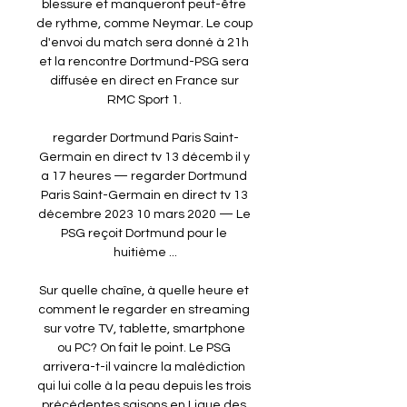
blessure et manqueront peut-être 
de rythme, comme Neymar. Le coup 
d'envoi du match sera donné à 21h 
et la rencontre Dortmund-PSG sera 
diffusée en direct en France sur 
RMC Sport 1. 

regarder Dortmund Paris Saint-
Germain en direct tv 13 décemb il y 
a 17 heures — regarder Dortmund 
Paris Saint-Germain en direct tv 13 
décembre 2023 10 mars 2020 — Le 
PSG reçoit Dortmund pour le 
huitième ...

Sur quelle chaîne, à quelle heure et 
comment le regarder en streaming 
sur votre TV, tablette, smartphone 
ou PC? On fait le point. Le PSG 
arrivera-t-il vaincre la malédiction 
qui lui colle à la peau depuis les trois 
précédentes saisons en Ligue des 