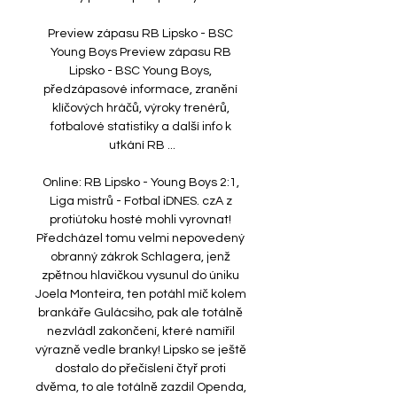
Preview zápasu RB Lipsko - BSC 
Young Boys Preview zápasu RB 
Lipsko - BSC Young Boys, 
předzápasové informace, zranění 
klíčových hráčů, výroky trenérů, 
fotbalové statistiky a další info k 
utkání RB ...

Online: RB Lipsko - Young Boys 2:1, 
Liga mistrů - Fotbal iDNES. czA z 
protiútoku hosté mohli vyrovnat! 
Předcházel tomu velmi nepovedený 
obranný zákrok Schlagera, jenž 
zpětnou hlavičkou vysunul do úniku 
Joela Monteira, ten potáhl míč kolem 
brankáře Gulácsiho, pak ale totálně 
nezvládl zakončení, které namířil 
výrazně vedle branky! Lipsko se ještě 
dostalo do přečíslení čtyř proti 
dvěma, to ale totálně zazdil Openda, 