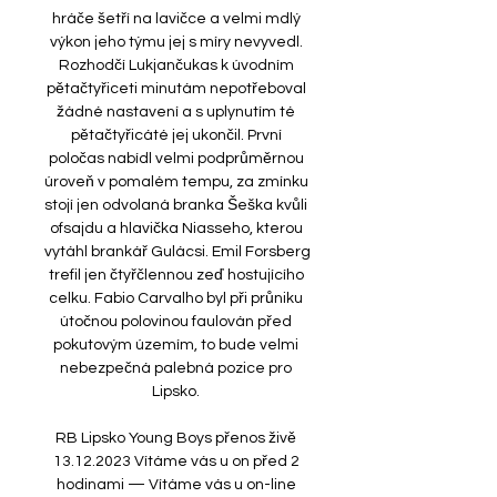
hráče šetří na lavičce a velmi mdlý 
výkon jeho týmu jej s míry nevyvedl. 
Rozhodčí Lukjančukas k úvodním 
pětačtyřiceti minutám nepotřeboval 
žádné nastavení a s uplynutím té 
pětačtyřicáté jej ukončil. První 
poločas nabídl velmi podprůměrnou 
úroveň v pomalém tempu, za zmínku 
stojí jen odvolaná branka Šeška kvůli 
ofsajdu a hlavička Niasseho, kterou 
vytáhl brankář Gulácsi. Emil Forsberg 
trefil jen čtyřčlennou zeď hostujícího 
celku. Fabio Carvalho byl při průniku 
útočnou polovinou faulován před 
pokutovým územím, to bude velmi 
nebezpečná palebná pozice pro 
Lipsko. 

RB Lipsko Young Boys přenos živě 
13.12.2023 Vítáme vás u on před 2 
hodinami — Vítáme vás u on-line 