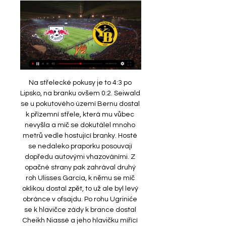
Na střelecké pokusy je to 4:3 po 
Lipsko, na branku ovšem 0:2. Seiwald 
se u pokutového území Bernu dostal 
k přízemní střele, která mu vůbec 
nevyšla a míč se dokutálel mnoho 
metrů vedle hostující branky. Hosté 
se nedaleko praporku posouvají 
dopředu autovými vhazováními. Z 
opačné strany pak zahrával druhý 
roh Ulisses García, k němu se míč 
oklikou dostal zpět, to už ale byl levý 
obránce v ofsajdu. Po rohu Ugriniće 
se k hlavičce zády k brance dostal 
Cheikh Niassé a jeho hlavičku mířící 