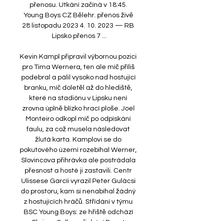
přenosu. Utkání začíná v 18:45. 
Young Boys CZ Bělehr. přenos živě 
28 listopadu 2023 4. 10. 2023 — RB 
Lipsko přenos 7 ...

Kevin Kampl připravil výbornou pozici 
pro Tima Wernera, ten ale míč příliš 
podebral a pálil vysoko nad hostující 
branku, míč doletěl až do hlediště, 
které na stadiónu v Lipsku není 
zrovna úplně blízko hrací ploše. Joel 
Monteiro odkopl míč po odpískání 
faulu, za což musela následovat 
žlutá karta. Kamplovi se do 
pokutového území rozebíhal Werner, 
Slovincova přihrávka ale postrádala 
přesnost a hosté ji zastavili. Centr 
Ulissese Garcíi vyrazil Peter Gulácsi 
do prostoru, kam si nenabíhal žádný 
z hostujících hráčů. Střídání v týmu 
BSC Young Boys: ze hřiště odchází 