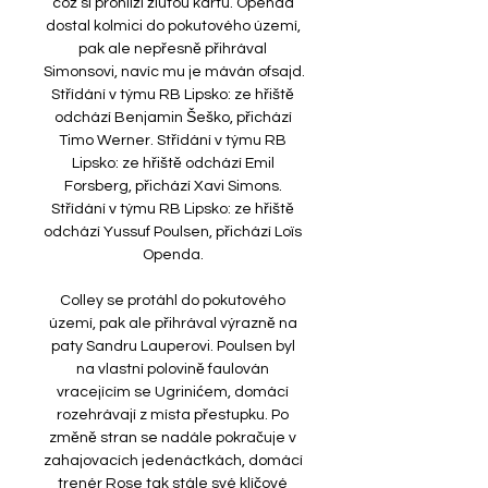
což si prohlíží žlutou kartu. Openda 
dostal kolmici do pokutového území, 
pak ale nepřesně přihrával 
Simonsovi, navíc mu je máván ofsajd. 
Střídání v týmu RB Lipsko: ze hřiště 
odchází Benjamin Šeško, přichází 
Timo Werner. Střídání v týmu RB 
Lipsko: ze hřiště odchází Emil 
Forsberg, přichází Xavi Simons. 
Střídání v týmu RB Lipsko: ze hřiště 
odchází Yussuf Poulsen, přichází Loïs 
Openda. 

Colley se protáhl do pokutového 
území, pak ale přihrával výrazně na 
paty Sandru Lauperovi. Poulsen byl 
na vlastní polovině faulován 
vracejícím se Ugrinićem, domácí 
rozehrávají z místa přestupku. Po 
změně stran se nadále pokračuje v 
zahajovacích jedenáctkách, domácí 
trenér Rose tak stále své klíčové 