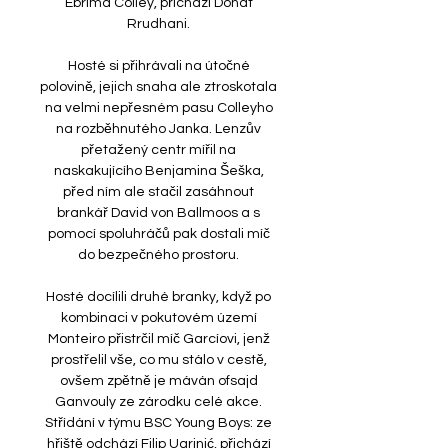
Ebrima Colley, přichází Donat 
Rrudhani. 

Hosté si přihrávali na útočné 
polovině, jejich snaha ale ztroskotala 
na velmi nepřesném pasu Colleyho 
na rozběhnutého Janka. Lenzův 
přetažený centr mířil na 
naskakujícího Benjamina Šeška, 
před ním ale stačil zasáhnout 
brankář David von Ballmoos a s 
pomocí spoluhráčů pak dostali míč 
do bezpečného prostoru. 

Hosté docílili druhé branky, když po 
kombinaci v pokutovém území 
Monteiro přistrčil míč Garcíovi, jenž 
prostřelil vše, co mu stálo v cestě, 
ovšem zpětně je máván ofsajd 
Ganvouly ze zárodku celé akce. 
Střídání v týmu BSC Young Boys: ze 
hřiště odchází Filip Ugrinić, přichází 