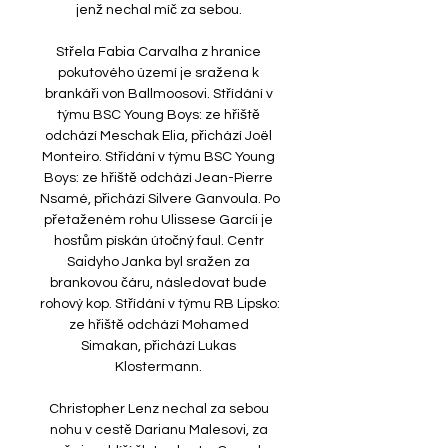
jenž nechal míč za sebou. 

Střela Fabia Carvalha z hranice 
pokutového území je sražena k 
brankáři von Ballmoosovi. Střídání v 
týmu BSC Young Boys: ze hřiště 
odchází Meschak Elia, přichází Joël 
Monteiro. Střídání v týmu BSC Young 
Boys: ze hřiště odchází Jean-Pierre 
Nsamé, přichází Silvere Ganvoula. Po 
přetaženém rohu Ulissese Garcíi je 
hostům pískán útočný faul. Centr 
Saidyho Janka byl sražen za 
brankovou čáru, následovat bude 
rohový kop. Střídání v týmu RB Lipsko: 
ze hřiště odchází Mohamed 
Simakan, přichází Lukas 
Klostermann. 

Christopher Lenz nechal za sebou 
nohu v cestě Darianu Malesovi, za 