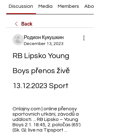
Discussion
Media
Members
About
Back
Родион Кукушкин
December 13, 2023
RB Lipsko Young 
Boys přenos živě 
13.12.2023 Sport
Onlajny.com | online přenosy 
sportovních utkání, závodů a 
událostí. ... RB Lipsko – Young 
Boys 2:1. 18:45, 2. poločas (65') 
(Sk. G). live na Tipsport ...