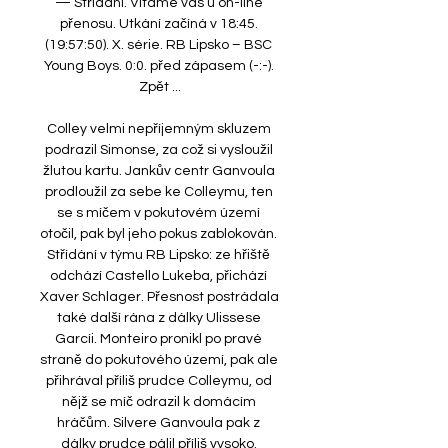
— Střídání. Vítáme vás u on-line 
přenosu. Utkání začíná v 18:45. 
(19:57:50). X. série. RB Lipsko – BSC 
Young Boys. 0:0. před zápasem (-:-). 
Zpět ...

Colley velmi nepříjemným skluzem 
podrazil Simonse, za což si vysloužil 
žlutou kartu. Jankův centr Ganvoula 
prodloužil za sebe ke Colleymu, ten 
se s míčem v pokutovém území 
otočil, pak byl jeho pokus zablokován. 
Střídání v týmu RB Lipsko: ze hřiště 
odchází Castello Lukeba, přichází 
Xaver Schlager. Přesnost postrádala 
také další rána z dálky Ulissese 
Garcíi. Monteiro pronikl po pravé 
straně do pokutového území, pak ale 
přihrával příliš prudce Colleymu, od 
nějž se míč odrazil k domácím 
hráčům. Silvere Ganvoula pak z 
dálky prudce pálil příliš vysoko. 
