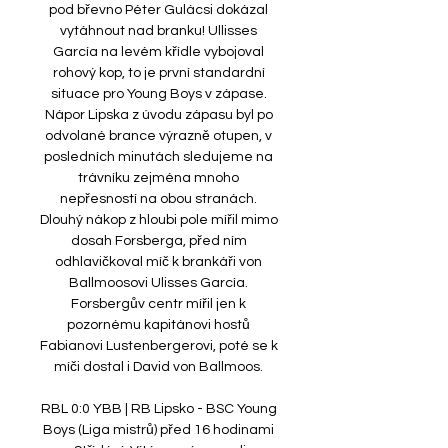
pod břevno Péter Gulácsi dokázal 
vytáhnout nad branku! Ullisses 
García na levém křídle vybojoval 
rohový kop, to je první standardní 
situace pro Young Boys v zápase. 
Nápor Lipska z úvodu zápasu byl po 
odvolané brance výrazně otupen, v 
posledních minutách sledujeme na 
trávníku zejména mnoho 
nepřesností na obou stranách. 
Dlouhý nákop z hloubi pole mířil mimo 
dosah Forsberga, před ním 
odhlavičkoval míč k brankáři von 
Ballmoosovi Ulisses García. 
Forsbergův centr mířil jen k 
pozornému kapitánovi hostů 
Fabianovi Lustenbergerovi, poté se k 
míči dostal i David von Ballmoos. 

RBL 0:0 YBB | RB Lipsko - BSC Young 
Boys (Liga mistrů) před 16 hodinami 