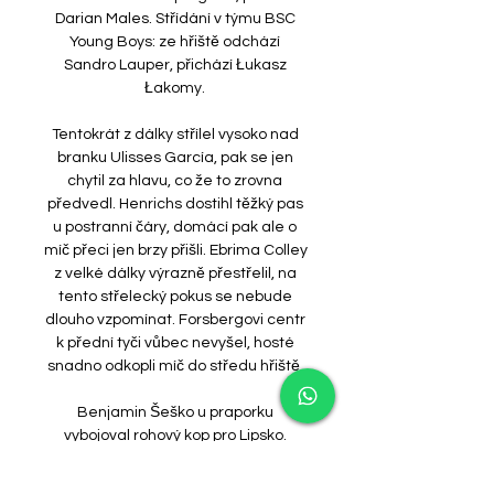
Darian Males. Střídání v týmu BSC 
Young Boys: ze hřiště odchází 
Sandro Lauper, přichází Łukasz 
Łakomy. 

Tentokrát z dálky střílel vysoko nad 
branku Ulisses García, pak se jen 
chytil za hlavu, co že to zrovna 
předvedl. Henrichs dostihl těžký pas 
u postranní čáry, domácí pak ale o 
míč přeci jen brzy přišli. Ebrima Colley 
z velké dálky výrazně přestřelil, na 
tento střelecký pokus se nebude 
dlouho vzpomínat. Forsbergovi centr 
k přední tyči vůbec nevyšel, hosté 
snadno odkopli míč do středu hřiště. 

Benjamin Šeško u praporku 
vybojoval rohový kop pro Lipsko. 
Pořádně ostrým šlapákem na Fabia 
Carvalha si první žlutou kartu zápasu 