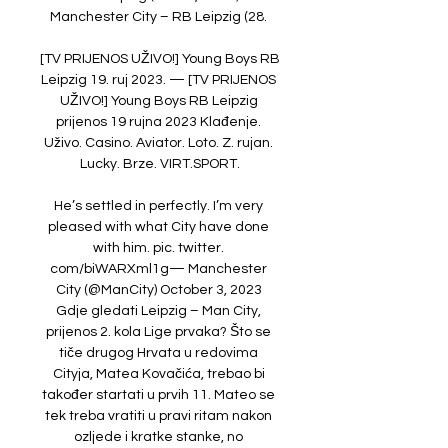
Manchester City – RB Leipzig (28. 

[TV PRIJENOS UŽIVO!] Young Boys RB 
Leipzig 19. ruj 2023. — [TV PRIJENOS 
UŽIVO!] Young Boys RB Leipzig 
prijenos 19 rujna 2023 Klađenje. 
Uživo. Casino. Aviator. Loto. Z. rujan. 
Lucky. Brze. VIRT.SPORT.

He’s settled in perfectly. I’m very 
pleased with what City have done 
with him. pic. twitter. 
com/biWARXml1g— Manchester 
City (@ManCity) October 3, 2023 
Gdje gledati Leipzig – Man City, 
prijenos 2. kola Lige prvaka? Što se 
tiče drugog Hrvata u redovima 
Cityja, Matea Kovačića, trebao bi 
također startati u prvih 11. Mateo se 
tek treba vratiti u pravi ritam nakon 
ozljede i kratke stanke, no 