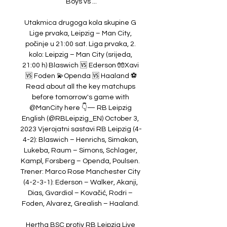
Boys vs ...

Utakmica drugoga kola skupine G 
Lige prvaka, Leipzig – Man City, 
počinje u 21:00 sat. Liga prvaka, 2. 
kolo: Leipzig – Man City (srijeda, 
21:00 h) Blaswich 🆚 Ederson 🧤Xavi 
🆚 Foden 💫Openda 🆚 Haaland ⚽
Read about all the key matchups 
before tomorrow's game with 
@ManCity here 👇— RB Leipzig 
English (@RBLeipzig_EN) October 3, 
2023 Vjerojatni sastavi RB Leipzig (4-
4-2): Blaswich – Henrichs, Simakan, 
Lukeba, Raum – Simons, Schlager, 
Kampl, Forsberg – Openda, Poulsen. 
Trener: Marco Rose Manchester City 
(4-2-3-1): Ederson – Walker, Akanji, 
Dias, Gvardiol – Kovačić, Rodri – 
Foden, Alvarez, Grealish – Haaland. 

Hertha BSC protiv RB Leipzig Live 