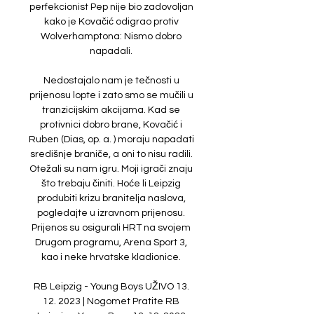
perfekcionist Pep nije bio zadovoljan 
kako je Kovačić odigrao protiv 
Wolverhamptona: Nismo dobro 
napadali. 

Nedostajalo nam je tečnosti u 
prijenosu lopte i zato smo se mučili u 
tranzicijskim akcijama. Kad se 
protivnici dobro brane, Kovačić i 
Ruben (Dias, op. a. ) moraju napadati 
središnje braniče, a oni to nisu radili. 
Otežali su nam igru. Moji igrači znaju 
što trebaju činiti. Hoće li Leipzig 
produbiti krizu branitelja naslova, 
pogledajte u izravnom prijenosu. 
Prijenos su osigurali HRT na svojem 
Drugom programu, Arena Sport 3, 
kao i neke hrvatske kladionice. 

RB Leipzig - Young Boys UŽIVO 13. 
12. 2023 | Nogomet Pratite RB 