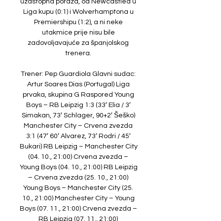
uzastopna poraza, od Newcastlea u 
Liga kupu (0:1) i Wolverhamptona u 
Premiershipu (1:2), a ni neke 
utakmice prije nisu bile 
zadovoljavajuće za španjolskog 
trenera. 

Trener: Pep Guardiola Glavni sudac: 
Artur Soares Dias (Portugal) Liga 
prvaka, skupina G Raspored Young 
Boys – RB Leipzig 1:3 (33′ Elia / 3′ 
Simakan, 73′ Schlager, 90+2′ Šeško) 
Manchester City – Crvena zvezda 
3:1 (47′ 60′ Alvarez, 73′ Rodri / 45′ 
Bukari) RB Leipzig – Manchester City 
(04. 10., 21:00) Crvena zvezda – 
Young Boys (04. 10., 21:00) RB Leipzig 
– Crvena zvezda (25. 10., 21:00) 
Young Boys – Manchester City (25. 
10., 21:00) Manchester City – Young 
Boys (07. 11., 21:00) Crvena zvezda – 
RB Leipzig (07. 11., 21:00) 