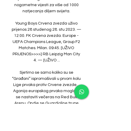
nogometne vijesti za više od 1000 
natjecanja diljem svijeta. 

Young Boys Crvena zvezda uživo 
prijenos 28 studenog 28. stu 2023. — 
12:00. FK Crvena zvezda. Europe - 
UEFA Champions League, Group F2 
Matches. Milan. 09:45. [UŽIVO 
PRIJENOS>>>>] RB Leipzig Man City 
4. — [UŽIVO ...

Sjetimo se samo koliko su se 
“Građani” ispromašivali u prvom kolu 
Lige prvaka protiv Crvene zvezde… 
Agonija europskog prvaka mogla bi 
se nastaviti večeras na Red Bull 
Arenu. Ondje se Guardioline trupe 
vraćaju nakon gotovo sedam i pol 
mjeseci, prvi put nakon dvomeča u 
osmini finala prošlosezonske Lige 
prvaka. U Leipzigu je bilo 1:1 (gol za 