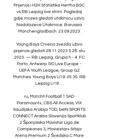
Prijenos i H2H Statistika Hertha BSC 
vs RB Leipzig live strim. Pogledaj 
gdje mozes gledati utakmicu uzivo. 
Nadolazece Utakmice. Borussia 
Monchengladbach. 23.09.2023.

Young Boys Crvena zvezda uživo 
prijenos gledati 28.11.2023 S 28. stu 
2023. — RB Leipzig. Grupa h - 4. FC 
Porto. Antwerp. RD Live Europe - 
UEFA Youth League, Group G2 
Matches. Young Boys U19. 05:30. RB 
Leipzig U19 · ...

ru, Match!! Football 1 SAD 
Paramount+, CBS All Access, VIX 
Saudijska Arabija TOD, beIN SPORTS 
CONNECT Arabia Slovenija Sportklub 
2 Španjolska Movistar Liga de 
Campeones 3, Moviestar+ Srbija 
Arena Premium 2 Švedska C More 