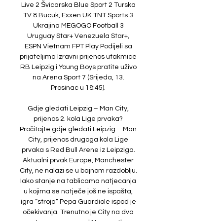
Live 2 Švicarska Blue Sport 2 Turska 
TV 8 Bucuk, Exxen UK TNT Sports 3 
Ukrajina MEGOGO Football 3 
Uruguay Star+ Venezuela Star+, 
ESPN Vietnam FPT Play Podijeli sa 
prijateljima Izravni prijenos utakmice 
RB Leipzig i Young Boys pratite uživo 
na Arena Sport 7 (Srijeda, 13. 
Prosinac u 18:45). 

Gdje gledati Leipzig – Man City, 
prijenos 2. kola Lige prvaka? 
Pročitajte gdje gledati Leipzig – Man 
City, prijenos drugoga kola Lige 
prvaka s Red Bull Arene iz Leipziga. 
Aktualni prvak Europe, Manchester 
City, ne nalazi se u bajnom razdoblju. 
Iako stanje na tablicama natjecanja 
u kojima se natječe još ne ispašta, 
igra “stroja” Pepa Guardiole ispod je 
očekivanja. Trenutno je City na dva 