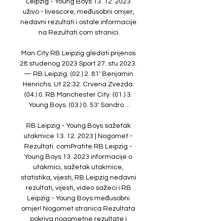
Leipzig - Young Boys 13. 12. 2023 
uživo - livescore, međusobni omjer, 
nedavni rezultati i ostale informacije 
na Rezultati.com stranici.

Man City RB Leipzig gledati prijenos 
28 studenog 2023 Sport 27. stu 2023. 
— RB Leipzig. (02.) 2. 81' Benjamin 
Henrichs. Ut 22:32. Crvena Zvezda. 
(04.) 0. RB Manchester City. (01.) 3. 
Young Boys. (03.) 0. 53' Sandro ...

RB Leipzig - Young Boys sažetak 
utakmice 13. 12. 2023 | Nogomet - 
Rezultati. comPratite RB Leipzig - 
Young Boys 13. 2023 informacije o 
utakmici, sažetak utakmice, 
statistika, vijesti, RB Leipzig nedavni 
rezultati, vijesti, video sažeci i RB 
Leipzig - Young Boys međusobni 
omjer! Nogomet stranica Rezultata 
pokriva nogometne rezultate i 