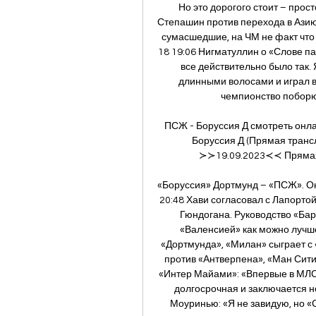
Но это дорогого стоит – прост
Степашин против перехода в Азию
сумасшедшие, на ЧМ не факт что п
18 19:06 Нигматуллин о «Слове па
все действительно было так. 
длинными волосами и играл в 
чемпионство поборют
ПСЖ - Боруссия Д смотреть онлай
Боруссия Д (Прямая транс
≻≻19.09.2023≺≺ Прямая т
«Боруссия» Дортмунд – «ПСЖ». Он
20:48 Хави согласовал с Лапортой
Гюндогана. Руководство «Барс
«Валенсией» как можно лучше 
«Дортмунда», «Милан» сыграет с 
против «Антверпена», «Ман Сити»
«Интер Майами»: «Впервые в МЛС 
долгосрочная и заключается не
Моуринью: «Я не завидую, но «С