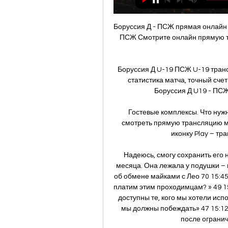
Боруссия Д - ПСЖ прямая онлайн т
ПСЖ Смотрите онлайн прямую тр
Боруссия Д U-19 ПСЖ U-19 транс
статистика матча, точный сче
Боруссия Д U19 - ПСЖ 
Гостевые комплексы. Что нужн
смотреть прямую трансляцию м
иконку Play – тр
Надеюсь, смогу сохранить его н
месяца. Она лежала у подушки – г
об обмене майками с Лео 70 15:4
платим этим проходимцам? » 49 15
доступны те, кого мы хотели испо
мы должны побеждать» 47 15:12 
после огранич