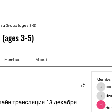
Home
Schedule
Ab
nja Group (ages 3-5)
 (ages 3-5)
Members
About
Member
cor
cororip
dwa
dwainne
айн трансляция 13 декабря 
Har