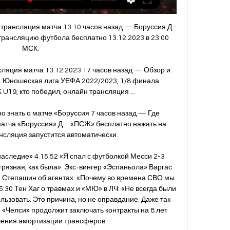
рансляция матча 13 10 часов назад — Боруссия Д - 
ансляцию футбола бесплатно 13.12.2023 в 23:00 
МСК.

ляция матча 13.12.2023 17 часов назад — Обзор и 
т. Юношеская лига УЕФА 2022/2023, 1/8 финала. 
U19, кто победил, онлайн трансляция ...

о знать о матче «Боруссия 7 часов назад — Где 
атча «Боруссия» Д – «ПСЖ» бесплатно нажать на 
ансляция запустится автоматически.

аследие» 4 15:52 «Я спал с футболкой Месси 2-3 
рязная, как была». Экс-вингер «Эспаньола» Варгас 
5 Степашин об агентах: «Почему во времена СВО мы 
:30 Тен Хаг о травмах и «МЮ» в ЛЧ: «Не всегда были 
льзовать. Это причина, но не оправдание. Даже так 
«Челси» продолжит заключать контракты на 8 лет 
ения амортизации трансферов. 
