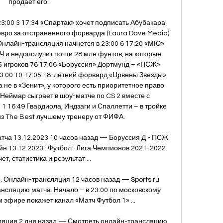
продает его. 

:00 3 17:34 «Спартак» хочет подписать Абубакара 
вро за отстраненного форварда (Laura Dave Média) 
Онлайн-трансляция начнется в 23:00 6 17:20 «МЮ» 
Ч и недополучит почти 28 млн фунтов, на которые 
5 игроков 76 17:06 «Боруссия» Дортмунд – «ПСЖ». 
3:00 10 17:05 18-летний форвард «Црвены Звезды» 
 не в «Зенит», у которого есть приоритетное право 
Неймар сыграет в шоу-матче по CS 2 вместе с 
 16:49 Гвардиола, Индзаги и Спаллетти – в тройке 
з The Best лучшему тренеру от ФИФА. 

тча 13.12.2023 10 часов назад — Боруссия Д - ПСЖ 
 13.12.2023 : Футбол : Лига Чемпионов 2021-2022. 
ет, статистика и результат ...

 Онлайн-трансляция 12 часов назад — Sports.ru 
нсляцию матча. Начало – в 23:00 по московскому 
 эфире покажет канал «Матч Футбол 1» ...

ляция 2 дня назад — Смотреть онлайн-трансляцию 