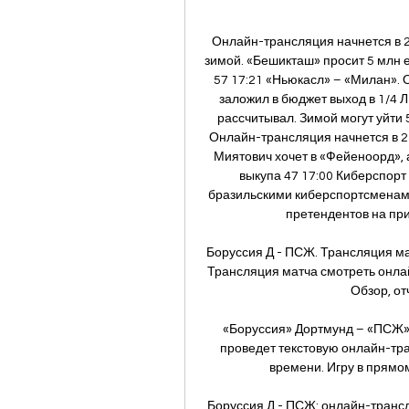
Онлайн-трансляция начнется в 23
зимой. «Бешикташ» просит 5 млн е
57 17:21 «Ньюкасл» – «Милан». 
заложил в бюджет выход в 1/4 Л
рассчитывал. Зимой могут уйти 
Онлайн-трансляция начнется в 2
Миятович хочет в «Фейеноорд», а
выкупа 47 17:00 Киберспорт 
бразильскими киберспортсменам 1
претендентов на при
Боруссия Д - ПСЖ. Трансляция ма
Трансляция матча смотреть онлайн
Обзор, отч
«Боруссия» Дортмунд – «ПСЖ».
проведет текстовую онлайн-тра
времени. Игру в прямом
Боруссия Д - ПСЖ: онлайн-транс