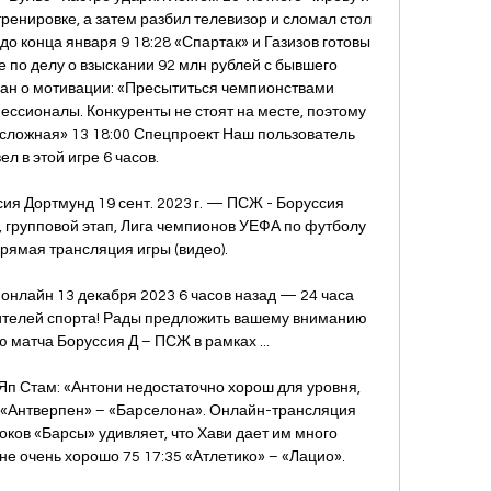
енировке, а затем разбил телевизор и сломал стол 
до конца января 9 18:28 «Спартак» и Газизов готовы 
 по делу о взыскании 92 млн рублей с бывшего 
уан о мотивации: «Пресытиться чемпионствами 
ессионалы. Конкуренты не стоят на месте, поэтому 
 сложная» 13 18:00 Спецпроект Наш пользователь 
ел в этой игре 6 часов. 

ия Дортмунд 19 сент. 2023 г. — ПСЖ - Боруссия 
, групповой этап, Лига чемпионов УЕФА по футболу 
рямая трансляция игры (видео).

нлайн 13 декабря 2023 6 часов назад — 24 часа 
телей спорта! Рады предложить вашему вниманию 
матча Боруссия Д – ПСЖ в рамках ...

Яп Стам: «Антони недостаточно хорош для уровня, 
 «Антверпен» – «Барселона». Онлайн-трансляция 
роков «Барсы» удивляет, что Хави дает им много 
е очень хорошо 75 17:35 «Атлетико» – «Лацио». 
