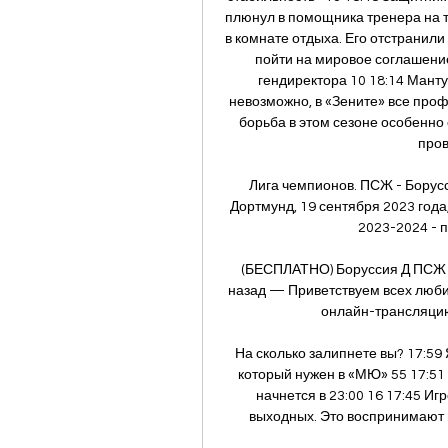
плюнул в помощника тренера на тр
в комнате отдыха. Его отстранили 
пойти на мировое соглашение
гендиректора 10 18:14 Мант
невозможно, в «Зените» все проф
борьба в этом сезоне особенно
пров
Лига чемпионов. ПСЖ - Борусс
Дортмунд, 19 сентября 2023 года
2023-2024 - п
(БЕСПЛАТНО) Боруссия Д ПСЖ о
назад — Приветствуем всех люби
онлайн-трансляцию 
На сколько залипнете вы? 17:59 
который нужен в «МЮ» 55 17:51
начнется в 23:00 16 17:45 Иг
выходных. Это воспринимают н