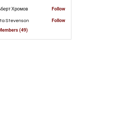
Follow
ьберт Хромов
Follow
ta Stevenson
 Members (49)