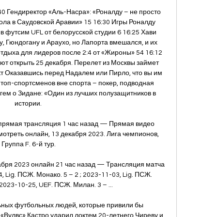
40 Гендиректор «Аль-Насра»: «Роналду – не просто 
ола в Саудовской Аравии» 15 16:30 Игры Роналду 
 футсим UFL от белорусской студии 6 16:25 Хави 
, Гюндогану и Араухо, но Лапорта вмешался, и их 
тдыха для лидеров после 2:4 от «Жироны» 54 16:12 
т открыть 25 декабря. Перелет из Москвы займет 
кт Оказавшись перед Надалем или Пирло, что вы им 
топ-спортсменов вне спорта – покер, подводная 
гем о Зидане: «Один из лучших полузащитников в 
истории. 

прямая трансляция 1 час назад — Прямая видео 
отреть онлайн, 13 декабря 2023. Лига чемпионов, 
Группа F. 6-й тур.

бря 2023 онлайн 21 час назад — Трансляция матча 
 Lig. ПСЖ. Монако. 5 – 2 ; 2023-11-03, Lig. ПСЖ. 
2023-10-25, UEF. ПСЖ. Милан. 3 – ...

ьных футбольных людей, которые привили бы 
«Вулвс» Кастро ударил локтем 20-летнего Чиреву и 