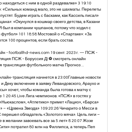
о находиться с ним в одной раздевалке» 3 19:10 
: «Сильных команд мало, это не шахматы. Перелеты 
устят. Будем играть с басками, как Кассиль писал» 
цана»: «Окунулся в кошмар своего детства, в Казани 
Я был в компании чушпанов, потому что ходил с 
футбол» 101 18:58 Мостовой о «Спартаке»: «За 
ся 100 процентов, если брать состав. 

н - footballhd-news.com 19 сент. 2023 г. — ПСЖ - 
ляция ПСЖ - Боруссия Д) ⚽ смотреть онлайн 
рансляция футбольного матча Прогноз ...

лайн-трансляция начнется в 23:00Главные новости 
 и Деку включение в заявку Левандовского, Араухо и 
ы» хочет, чтобы команда была готова к матчу с 
1 20:45 Live Лига чемпионов. «ПСЖ» в гостях у 
«Ньюкаслом», «Атлетико» примет «Лацио», «Барса» 
 – «Црвена Звезда» 109 20:26 Чичарито о Месси в 
перешел обладатель «Золотого мяча». Цель лиги – 
 в желании завоевать все за 5 лет» 8 20:07 Жозе 
ити» потратил 80 млн на Филлипса, а теперь Пеп 