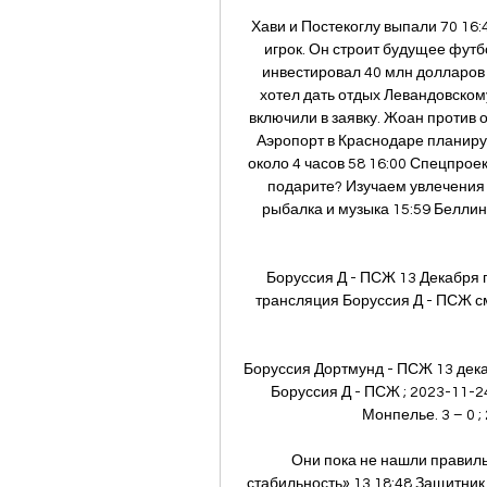
Хави и Постекоглу выпали 70 16:
игрок. Он строит будущее футб
инвестировал 40 млн долларов в
хотел дать отдых Левандовскому
включили в заявку. Жоан против о
Аэропорт в Краснодаре планирую
около 4 часов 58 16:00 Спецпрое
подарите? Изучаем увлечения 
рыбалка и музыка 15:59 Беллин
Боруссия Д - ПСЖ 13 Декабря 
трансляция Боруссия Д - ПСЖ см
Боруссия Дортмунд - ПСЖ 13 дека
Боруссия Д - ПСЖ ; 2023-11-24,
Монпелье. 3 – 0 ; 
Они пока не нашли правил
стабильность» 13 18:48 Защитник 