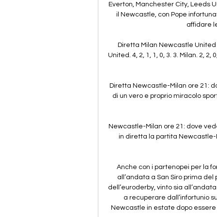
Everton, Manchester City, Leeds Un
il Newcastle, con Pope infortuna
affidare l
Diretta Milan Newcastle United 
United. 4, 2, 1, 1, 0, 3. 3. Milan. 2, 2, 0
Diretta Newcastle-Milan ore 21: dov
di un vero e proprio miracolo spor
Newcastle-Milan ore 21: dove veder
in diretta la partita Newcastle-Mil
Anche con i partenopei per la fo
all’andata a San Siro prima del p
dell’euroderby, vinto sia all’andata c
a recuperare dall’infortunio su
Newcastle in estate dopo essere s