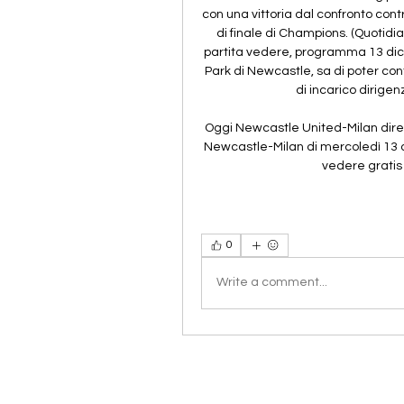
con una vittoria dal confronto contr
di finale di Champions. (Quotid
partita vedere, programma 13 dice
Park di Newcastle, sa di poter con
di incarico dirigenz
Oggi Newcastle United-Milan diret
Newcastle-Milan di mercoledì 13 
vedere gratis
0
Write a comment...