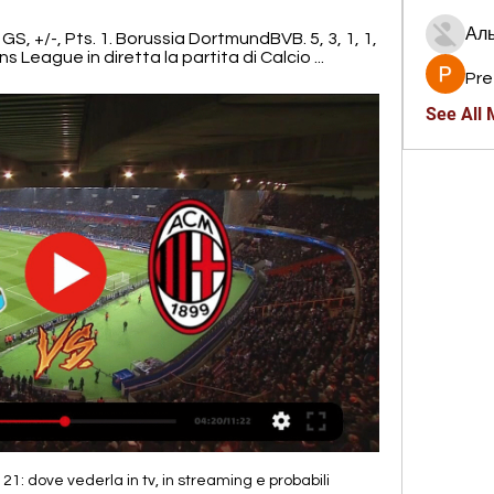
Ал
GS, +/-, Pts. 1. Borussia DortmundBVB. 5, 3, 1, 1, 
ns League in diretta la partita di Calcio ...
Pre
See All
1: dove vederla in tv, in streaming e probabili 