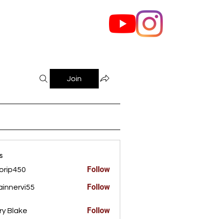
out Us
Contact
Join
s
Follow
orip450
450
Follow
innervi55
rvi55
Follow
ry Blake