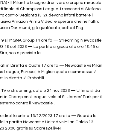
- Il Milan ha bisogno di un vero e proprio miracolo 
di finale di Champions League. I rossoneri di Stefano 
o contro l'Atalanta (3-2), devono infatti battere il 
usiva Amazon Prima Video) e sperare che nell'altro 
ssia Dortmund, già qualificato, batta il Psg. 

 19 s | MGNA Group 14 ore fa — Streaming Newcastle 
3 19 set 2023 — La partita si gioca alle ore 18:45 a 
iro, non è prevista la ...

tati in Diretta e Quote 17 ore fa — Newcastle vs Milan 
ns League, Europa | ⭐ Migliori quote scommesse ✓ 
ti in diretta ✓ Probabili ...

 TV e streaming, data e 24 nov 2023 — Ultima sfida 
roni in Champions League, vola al St. James' Park per il 
sterno contro il Newcastle ...

o diretta online 13/12/2023 17 ore fa — Guarda la 
della partita Newcastle United vs Milan Calcio 13 
 20:00 gratis su Scores24.live!
