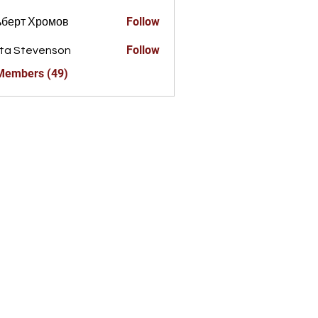
Follow
ьберт Хромов
Follow
ta Stevenson
 Members (49)