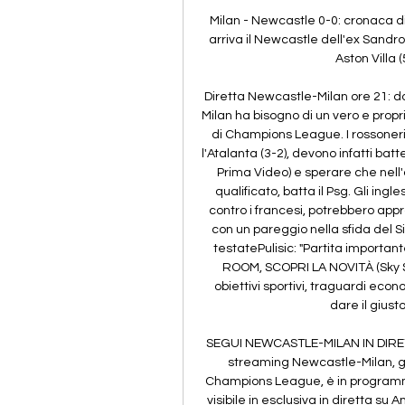
Milan - Newcastle 0-0: cronaca dir
arriva il Newcastle dell'ex Sandro
Aston Villa (
Diretta Newcastle-Milan ore 21: dov
Milan ha bisogno di un vero e propri
di Champions League. I rossoneri 
l'Atalanta (3-2), devono infatti bat
Prima Video) e sperare che nell'
qualificato, batta il Psg. Gli ingl
contro i francesi, potrebbero app
con un pareggio nella sfida del S
testatePulisic: "Partita importa
ROOM, SCOPRI LA NOVITÀ (Sky Sp
obiettivi sportivi, traguardi econo
dare il giust
SEGUI NEWCASTLE-MILAN IN DIRETT
streaming Newcastle-Milan, gara
Champions League, è in programma
visibile in esclusiva in diretta su