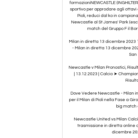
formazioniNEWCASTLE (INGHILTERRA) 
sportivo per approdare agli ottavi 
Pioli, reduci dal ko in campionat
Newcastle al St James' Park (escl
match del Gruppo F il Boru
Milan in diretta 13 dicembre 2023
- Milan in diretta 13 dicembre 202
San S
Newcastle v Milan Pronostici, Risul
| 13.12.2023 | Calcio ➤ Champio
Risulta
Dove Vedere Newcastle - Milan in
per il Milan di Pioli nella Fase a Gi
big match e
Newcastle United vs Milan Calci
trasmissione in diretta online 
dicembre 2023