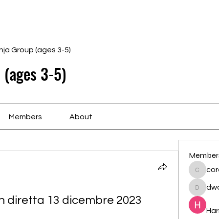
Home
Schedule
Ab
nja Group (ages 3-5)
 (ages 3-5)
Members
About
Member
cor
cororip
dwa
dwainne
n diretta 13 dicembre 2023
Har