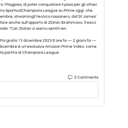
o i Magpies, di poter conquistare il pass per gli ottavi 
iano Sportivo)Champions League su Prime oggi: che 
mbre, streamingIl tecnico rossonero, dal St James' 
tare anche sull'apporto di Zlatan Ibrahimovic, fresco 
iale: "Con Zlatan ci siamo sentiti ieri. 

ta gratis 13 dicembre 2023 8 ore fa — 2 giorni fa — 
dicembre è un'esclusiva Amazon Prime Video: come 
 la partita di Champions League.
0 Comments