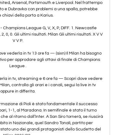
ited, Arsenal, Portsmouth e Liverpool. Nel frattempo 
to e Dubravka con problemi a una spalla, potrebbe 
e chiavi della porta a Karius. 

- Champions League G, V, X, P, DIFF. 1. Newcastle 
, 2, 0, 0. Gli ultimi risultati. Milan Gli ultimi risultati. X V V 
V V P.

e vederla in tv 13 ore fa — (sixn) Il Milan ha bisogno 
tivo per approdare agli ottavi di finale di Champions 
League .

la in tv, streaming e 6 ore fa — Scopri dove vedere 
an, controlla gli orari e i canali, segui la live in tv 
oppure in differita.

rmazione di Pioli è stato fondamentale il successo 
ari, 1-1, al Maradona. In semifinale è stato il turno 
he al ritorno dall’Inter. A San Siro tornerà, se riuscirà 
bito in Nazionale, quel Sandro Tonali, partito per 
tato uno dei grandi protagonisti dello Scudetto del 