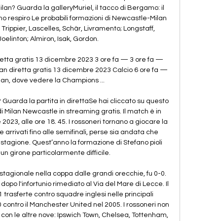
Milan? Guarda la galleryMuriel, il tacco di Bergamo: il 
timo respiro Le probabili formazioni di Newcastle-Milan 
rippier, Lascelles, Schär, Livramento; Longstaff, 
elinton; Almiron, Isak, Gordon. 

etta gratis 13 dicembre 2023 3 ore fa — 3 ore fa — 
n diretta gratis 13 dicembre 2023 Calcio 6 ore fa — 
n, dove vedere la Champions ...

Guarda la partita in direttaSe hai cliccato su questo 
 Milan Newcastle in streaming gratis. Il match è in 
3, alle ore 18. 45. I rossoneri tornano a giocare la 
rivati fino alle semifinali, perse sia andata che 
sa stagione. Quest’anno la formazione di Stefano pioli 
un girone particolarmente difficile. 

stagionale nella coppa dalle grandi orecchie, fu 0-0. 
 dopo l'infortunio rimediato al Via del Mare di Lecce. Il 
1 trasferte contro squadre inglesi nelle principali 
 contro il Manchester United nel 2005. I rossoneri non 
 con le altre nove: Ipswich Town, Chelsea, Tottenham, 