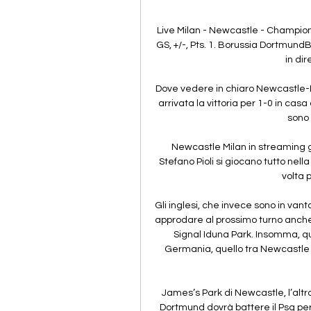
Live Milan - Newcastle - Champions
GS, +/-, Pts. 1. Borussia DortmundBV
in dir
Dove vedere in chiaro Newcastle-Mil
arrivata la vittoria per 1-0 in cas
sono u
Newcastle Milan in streaming gra
Stefano Pioli si giocano tutto nella
volta 
Gli inglesi, che invece sono in vanta
approdare al prossimo turno anche 
Signal Iduna Park. Insomma, 
Germania, quello tra Newcastle e
James’s Park di Newcastle, l’altro
Dortmund dovrà battere il Psg per