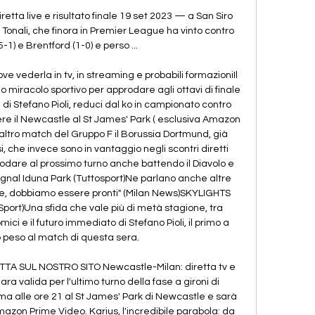
etta live e risultato finale 19 set 2023 — a San Siro 
 Tonali, che finora in Premier League ha vinto contro 
5-1) e Brentford (1-0) e perso ...

e vederla in tv, in streaming e probabili formazioniIl 
o miracolo sportivo per approdare agli ottavi di finale 
di Stefano Pioli, reduci dal ko in campionato contro 
tere il Newcastle al St James' Park ( esclusiva Amazon 
altro match del Gruppo F il Borussia Dortmund, già 
esi, che invece sono in vantaggio negli scontri diretti 
rodare al prossimo turno anche battendo il Diavolo e 
ignal Iduna Park (Tuttosport)Ne parlano anche altre 
nte, dobbiamo essere pronti" (Milan News)SKYLIGHTS 
ort)Una sfida che vale più di metà stagione, tra 
mici e il futuro immediato di Stefano Pioli, il primo a 
o peso al match di questa sera. 

A SUL NOSTRO SITO Newcastle-Milan: diretta tv e 
 valida per l'ultimo turno della fase a gironi di 
 alle ore 21 al St James' Park di Newcastle e sarà 
 Amazon Prime Video. Karius, l'incredibile parabola: da 