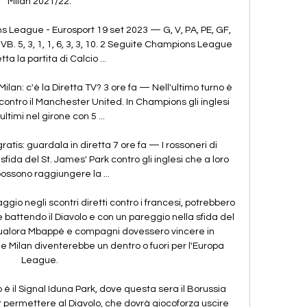
Milan 2021/22. 

 League - Eurosport 19 set 2023 — G, V, PA, PE, GF, 
B. 5, 3, 1, 1, 6, 3, 3, 10. 2 Seguite Champions League 
etta la partita di Calcio ...

an: c'è la Diretta TV? 3 ore fa — Nell'ultimo turno è 
a contro il Manchester United. In Champions gli inglesi 
ltimi nel girone con 5 ...

tis: guardala in diretta 7 ore fa — I rossoneri di 
 sfida del St. James' Park contro gli inglesi che a loro 
possono raggiungere la ...

ggio negli scontri diretti contro i francesi, potrebbero 
battendo il Diavolo e con un pareggio nella sfida del 
qualora Mbappé e compagni dovessero vincere in 
 Milan diventerebbe un dentro o fuori per l'Europa 
League. 

 è il Signal Iduna Park, dove questa sera il Borussia 
 permettere al Diavolo, che dovrà giocoforza uscire 