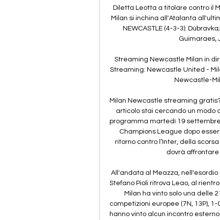
Diletta Leotta a titolare contro il 
Milan si inchina all'Atalanta all'ul
NEWCASTLE (4-3-3): Dúbravka; T
Guimaraes, Jo
Streaming Newcastle Milan in dir
Streaming: Newcastle United - Mila
Newcastle-Mila
Milan Newcastle streaming gratis? 
articolo stai cercando un modo di
programma martedì 19 settembre 202
Champions League dopo essere ar
ritorno contro l’Inter, della scor
dovrà affrontare 
All'andata al Meazza, nell'esordio 
Stefano Pioli ritrova Leao, al rientro
Milan ha vinto solo una delle 2
competizioni europee (7N, 13P), 1-0
hanno vinto alcun incontro esterno