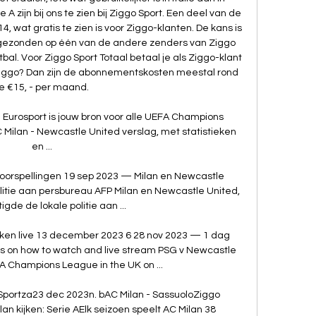
A zijn bij ons te zien bij Ziggo Sport. Een deel van de 
, wat gratis te zien is voor Ziggo-klanten. De kans is 
itgezonden op één van de andere zenders van Ziggo 
bal. Voor Ziggo Sport Totaal betaal je als Ziggo-klant 
 Ziggo? Dan zijn de abonnementskosten meestal rond 
e €15, - per maand. 

Eurosport is jouw bron voor alle UEFA Champions 
Milan - Newcastle United verslag, met statistieken 
en ...

oorspellingen 19 sep 2023 — Milan en Newcastle 
litie aan persbureau AFP Milan en Newcastle United, 
gde de lokale politie aan ...

ijken live 13 december 2023 6 28 nov 2023 — 1 dag 
ls on how to watch and live stream PSG v Newcastle 
A Champions League in the UK on ...

Sportza23 dec 2023n. bAC Milan - SassuoloZiggo 
an kijken: Serie AElk seizoen speelt AC Milan 38 