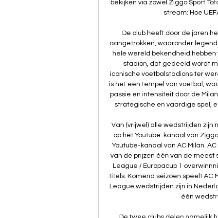
bekijken via zowel Ziggo Sport Tota
stream: Hoe UEFA
De club heeft door de jaren h
aangetrokken, waaronder legendaris
hele wereld bekendheid hebben ve
stadion, dat gedeeld wordt me
iconische voetbalstadions ter wer
is het een tempel van voetbal, w
passie en intensiteit door de Mila
strategische en vaardige spel, ee
Van (vrijwel) alle wedstrijden zij
op het Youtube-kanaal van Ziggo 
Youtube-kanaal van AC Milan. AC 
van de prijzen één van de meest 
League / Europacup 1 overwinnni
titels. Komend seizoen speelt AC
League wedstrijden zijn in Nederl
één wedstri
De twee clubs delen namelijk het 