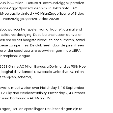
23n. bAC Milan - Borussia DortmundZiggo Sportdi28 
inoneZiggo Sportzo3 dec 2023n. bAtalanta - AC 
 bNewcastle United - AC MilanZiggo Sportwo13 dec 
 - MonzaZiggo Sportzo17 dec 2023n. 

ebouwd voor het spelen van attractief, aanvallend 
olide verdediging. Deze balans tussen aanval en 
pen om op het hoogste niveau te concurreren, zowel 
ropese competities. De club heeft door de jaren heen 
ronder spectaculaire overwinningen in de UEFA 
hampions League. 

 2023 Online AC Milan Borussia Dortmund vs PSG: Hoe 
, begintijd, tv-kanaal Newcastle United vs. AC Milan: 
 te kijken, schema, ...

es wat u moet weten over Matchday 1, 19 September 
 TV: Sky and Mediaset Infinity; Matchday 2, 4 October 
ussia Dortmund v AC Milan | TV: ...

slagen, H2H en opstellingen De uitzendingen zijn te 