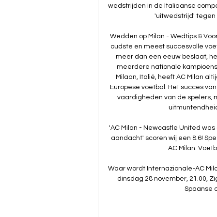
wedstrijden in de Italiaanse compet
'uitwedstrijd' tegen 
Wedden op Milan - Wedtips & Voors
oudste en meest succesvolle voetb
meer dan een eeuw beslaat, hee
meerdere nationale kampioensch
Milaan, Italië, heeft AC Milan alt
Europese voetbal. Het succes van A
vaardigheden van de spelers, m
uitmuntendheid,
'AC Milan - Newcastle United was 
aandacht' scoren wij een 8.6! Sp
AC Milan. Voetb
Waar wordt Internazionale-AC Mila
dinsdag 28 november, 21.00, Zigg
Spaanse co