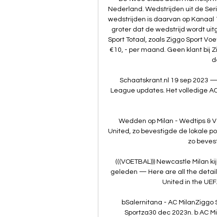
Nederland. Wedstrijden uit de Serie 
wedstrijden is daarvan op Kanaal 14
groter dat de wedstrijd wordt u
Sport Totaal, zoals Ziggo Sport Voet
€10, - per maand. Geen klant bij
d
Schaatskrant.nl 19 sep 2023 — 
League updates. Het volledige AC 
Wedden op Milan - Wedtips & V
United, zo bevestigde de lokale po
zo bevesti
(((VOETBAL))) Newcastle Milan k
geleden — Here are all the detai
United in the UEF
bSalernitana - AC MilanZiggo 
Sportza30 dec 2023n. b AC Mil