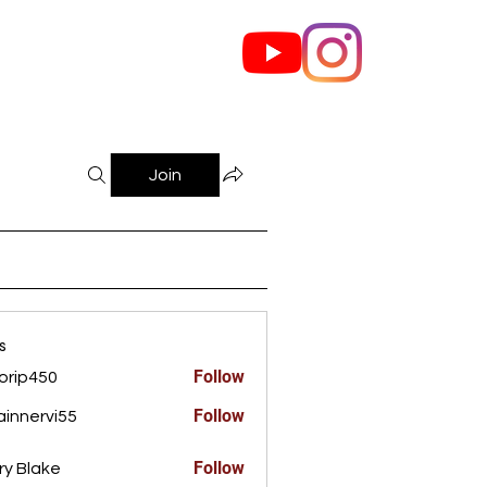
out Us
Contact
Join
s
Follow
orip450
450
Follow
innervi55
rvi55
Follow
ry Blake