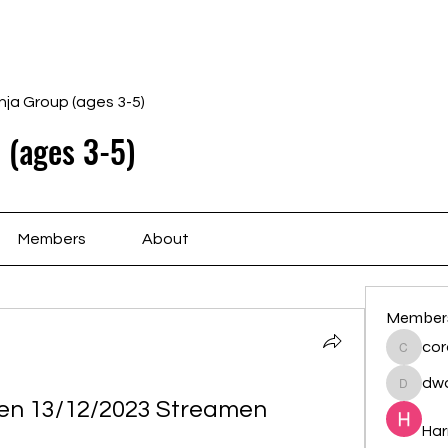
Home
Schedule
Ab
nja Group (ages 3-5)
 (ages 3-5)
Members
About
Member
cor
cororip
dwa
dwainne
ken 13/12/2023 Streamen
Har