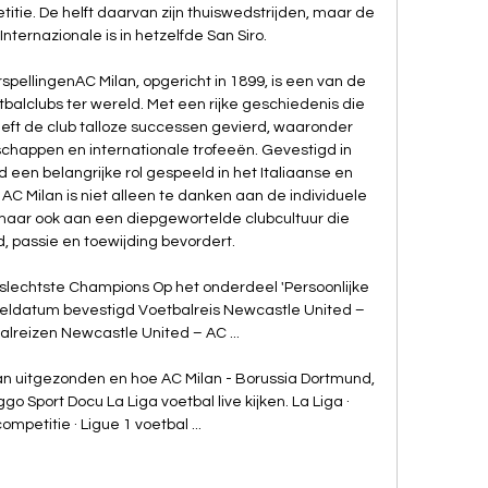
itie. De helft daarvan zijn thuiswedstrijden, maar de 
Internazionale is in hetzelfde San Siro. 

pellingenAC Milan, opgericht in 1899, is een van de 
alclubs ter wereld. Met een rijke geschiedenis die 
ft de club talloze successen gevierd, waaronder 
appen en internationale trofeeën. Gevestigd in 
ijd een belangrijke rol gespeeld in het Italiaanse en 
C Milan is niet alleen te danken aan de individuele 
aar ook aan een diepgewortelde clubcultuur die 
 passie en toewijding bevordert. 

slechtste Champions Op het onderdeel 'Persoonlijke 
eeldatum bevestigd Voetbalreis Newcastle United – 
alreizen Newcastle United – AC ...

n uitgezonden en hoe AC Milan - Borussia Dortmund, 
o Sport Docu La Liga voetbal live kijken. La Liga · 
mpetitie · Ligue 1 voetbal ...