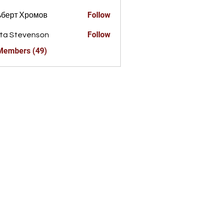
Follow
ьберт Хромов
Follow
ta Stevenson
 Members (49)