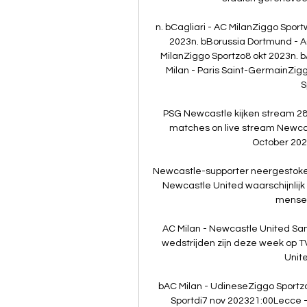
n. bCagliari - AC MilanZiggo Sport
2023n. bBorussia Dortmund - A
MilanZiggo Sportzo8 okt 2023n. b
Milan - Paris Saint-GermainZig
S
PSG Newcastle kijken stream 28
matches on live stream Newcastl
October 2023
Newcastle-supporter neergestoken 
Newcastle United waarschijnlijk n
mensen
AC Milan - Newcastle United Sa
wedstrijden zijn deze week op TV
Unite
bAC Milan - UdineseZiggo Sportzo
Sportdi7 nov 202321:00Lecce -