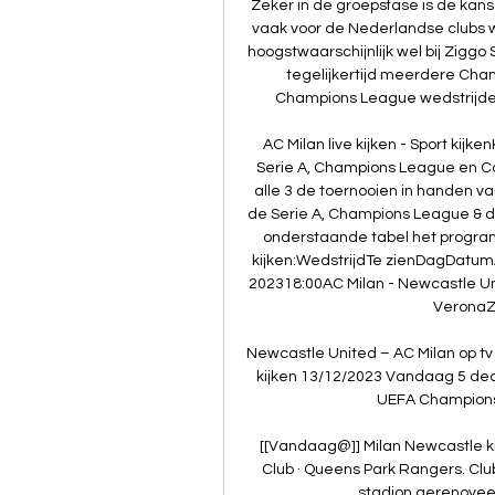
Zeker in de groepsfase is de kans 
vaak voor de Nederlandse clubs w
hoogstwaarschijnlijk wel bij Ziggo 
tegelijkertijd meerdere Cham
Champions League wedstrijden v
AC Milan live kijken - Sport kij
Serie A, Champions League en Cop
alle 3 de toernooien in handen van 
de Serie A, Champions League & d
onderstaande tabel het programm
kijken:WedstrijdTe zienDagDatumA
202318:00AC Milan - Newcastle Un
VeronaZi
Newcastle United – AC Milan op t
kijken 13/12/2023 Vandaag 5 dec
UEFA Champions 
[[Vandaag@]] Milan Newcastle ki
Club · Queens Park Rangers. Club
stadion gerenoveerd