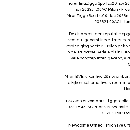
FiorentinaZiggo Sportzo26 nov 20
nov 202321:00AC Milan - Fros
MilanZiggo Sportzo10 dec 2023n.
202321:00AC Milan
De club heeft een reputatie opg
voetbal, gecombineerd met een s
verdediging heeft AC Milan gehol
in de Italiaanse Serie A als in Eu
vele hoogtepunten gekend, waa
C
Milan BVB kijken live 28 november
te kijken, schema, live stream info
Hoe
PSG kan er zomaar uitliggen: all
2023 18:45: AC Milan v Newcastle |
2023 21:00: Bor
Newcastle United - Milan live uit