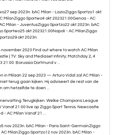
wo27 sep 2023n. bAC Milan - LazioZiggo Sportzo1 okt 
C MilanZiggo Sportwo4 okt 202321:00Genoa - AC 
AC Milan - JuventusZiggo Sportzo22 okt 2023n. bAC 
go Sportwo25 okt 202321:00Napoli - AC MilanZiggo 
portzo29 okt 2023n. 

 november 2023 Find out where to watch AC Milan 
e | TV: Sky and Mediaset Infinity; Matchday 2, 4 
 21:00: Borussia Dortmund v ...

in Milaan 22 sep 2023 — Arturo Vidal zal AC Milan - 
iet terug gaan kijken. Hij adviseert de rest van de 
 om hetzelfde te doen ...

menvatting Terugkijken. Welke Champions League 
 Vanaf 21:00 live op Ziggo Sport Tennis. Newcastle 
d - AC Milan Vanaf 21 ...

5 nov 2023n. bAC Milan - Paris Saint-GermainZiggo 
 AC MilanZiggo Sportzo12 nov 2023n. bAC Milan - 