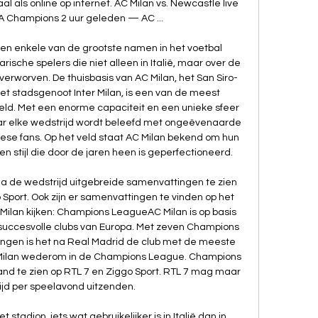
al als online op internet. AC Milan vs. Newcastle live 
 Champions 2 uur geleden — AC ...

een enkele van de grootste namen in het voetbal 
che spelers die niet alleen in Italië, maar over de 
rworven. De thuisbasis van AC Milan, het San Siro-
t stadsgenoot Inter Milan, is een van de meest 
eld. Met een enorme capaciteit en een unieke sfeer 
aar elke wedstrijd wordt beleefd met ongeëvenaarde 
nese fans. Op het veld staat AC Milan bekend om hun 
n stijl die door de jaren heen is geperfectioneerd. 

n na de wedstrijd uitgebreide samenvattingen te zien 
Sport. Ook zijn er samenvattingen te vinden op het 
Milan kijken: Champions LeagueAC Milan is op basis 
succesvolle clubs van Europa. Met zeven Champions 
ngen is het na Real Madrid de club met de meeste 
 Milan wederom in de Champions League. Champions 
and te zien op RTL 7 en Ziggo Sport. RTL 7 mag maar 
jd per speelavond uitzenden. 

stadion, iets wat gebruikelijker is in Italië dan in 