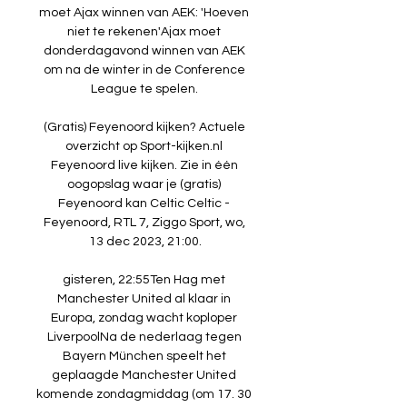
moet Ajax winnen van AEK: 'Hoeven 
niet te rekenen'Ajax moet 
donderdagavond winnen van AEK 
om na de winter in de Conference 
League te spelen. 

(Gratis) Feyenoord kijken? Actuele 
overzicht op Sport-kijken.nl 
Feyenoord live kijken. Zie in één 
oogopslag waar je (gratis) 
Feyenoord kan Celtic Celtic - 
Feyenoord, RTL 7, Ziggo Sport, wo, 
13 dec 2023, 21:00.

gisteren, 22:55Ten Hag met 
Manchester United al klaar in 
Europa, zondag wacht koploper 
LiverpoolNa de nederlaag tegen 
Bayern München speelt het 
geplaagde Manchester United 
komende zondagmiddag (om 17. 30 