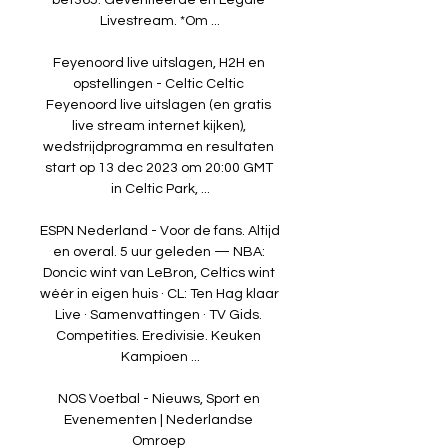
bet365. Geverifieerde en Legale 
Livestream. *Om ...

Feyenoord live uitslagen, H2H en 
opstellingen - Celtic Celtic 
Feyenoord live uitslagen (en gratis 
live stream internet kijken), 
wedstrijdprogramma en resultaten 
start op 13 dec 2023 om 20:00 GMT 
in Celtic Park, ...

ESPN Nederland - Voor de fans. Altijd 
en overal. 5 uur geleden — NBA: 
Doncic wint van LeBron, Celtics wint 
wéér in eigen huis · CL: Ten Hag klaar 
Live · Samenvattingen · TV Gids. 
Competities. Eredivisie. Keuken 
Kampioen ...

NOS Voetbal - Nieuws, Sport en 
Evenementen | Nederlandse 
Omroep 