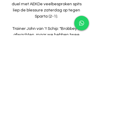
duel met AEKDe veelbesproken spits 
liep de blessure zaterdag op tegen 
Sparta (2-1). 

Trainer John van 't Schip: "Brobbey is 
afwachten, maar we hebben twee 
dagen gehad waarop spelers 
konden herstellen. "gisteren, 
18:42Feyenoord stuntte bijna in 
Champions League: 'Maar zijn nog te 
afhankelijk van geluk'Op de 
persconferentie in Glasgow voor de 
laatste Champions League-
wedstrijd van Feyenoord in dit 
seizoen, reflecteert Arne Slot op de 
uitschakeling van zijn ploeg. CL-
bloggisteren, 17:50Ten Hags United 
klaar in Europa • Kopenhagen wint 
en is door in Champions LeagueIn dit 
blog volg je alles over de Champions 
League-wedstrijden van 