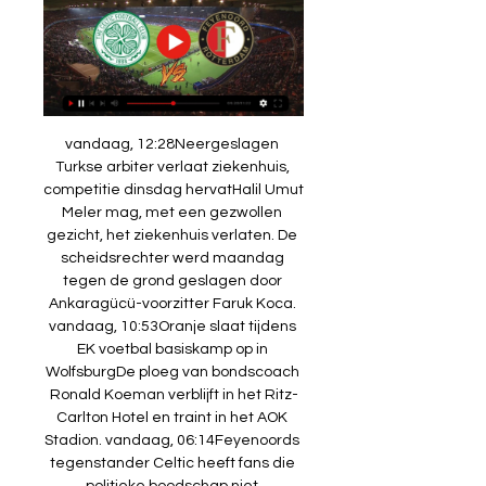
vandaag, 12:28Neergeslagen 
Turkse arbiter verlaat ziekenhuis, 
competitie dinsdag hervatHalil Umut 
Meler mag, met een gezwollen 
gezicht, het ziekenhuis verlaten. De 
scheidsrechter werd maandag 
tegen de grond geslagen door 
Ankaragücü-voorzitter Faruk Koca. 
vandaag, 10:53Oranje slaat tijdens 
EK voetbal basiskamp op in 
WolfsburgDe ploeg van bondscoach 
Ronald Koeman verblijft in het Ritz-
Carlton Hotel en traint in het AOK 
Stadion. vandaag, 06:14Feyenoords 
tegenstander Celtic heeft fans die 