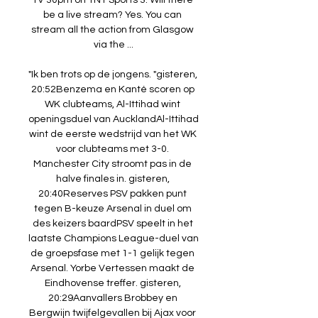
TV 30pm on TNT Sports 3. Will there 
be a live stream? Yes. You can 
stream all the action from Glasgow 
via the ...

"Ik ben trots op de jongens. "gisteren, 
20:52Benzema en Kanté scoren op 
WK clubteams, Al-Ittihad wint 
openingsduel van AucklandAl-Ittihad 
wint de eerste wedstrijd van het WK 
voor clubteams met 3-0. 
Manchester City stroomt pas in de 
halve finales in. gisteren, 
20:40Reserves PSV pakken punt 
tegen B-keuze Arsenal in duel om 
des keizers baardPSV speelt in het 
laatste Champions League-duel van 
de groepsfase met 1-1 gelijk tegen 
Arsenal. Yorbe Vertessen maakt de 
Eindhovense treffer. gisteren, 
20:29Aanvallers Brobbey en 
Bergwijn twijfelgevallen bij Ajax voor 