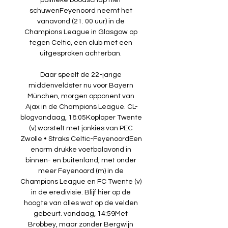
politieke boodschap niet 
schuwenFeyenoord neemt het 
vanavond (21. 00 uur) in de 
Champions League in Glasgow op 
tegen Celtic, een club met een 
uitgesproken achterban. 

Daar speelt de 22-jarige 
middenveldster nu voor Bayern 
München, morgen opponent van 
Ajax in de Champions League. CL-
blogvandaag, 18:05Koploper Twente 
(v) worstelt met jonkies van PEC 
Zwolle • Straks Celtic-FeyenoordEen 
enorm drukke voetbalavond in 
binnen- en buitenland, met onder 
meer Feyenoord (m) in de 
Champions League en FC Twente (v) 
in de eredivisie. Blijf hier op de 
hoogte van alles wat op de velden 
gebeurt. vandaag, 14:59Met 
Brobbey, maar zonder Bergwijn 