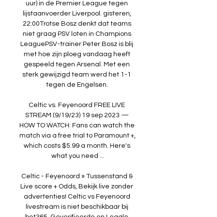
uur) in de Premier League tegen 
lijstaanvoerder Liverpool. gisteren, 
22:00Trotse Bosz denkt dat teams 
niet graag PSV loten in Champions 
LeaguePSV-trainer Peter Bosz is blij 
met hoe zijn ploeg vandaag heeft 
gespeeld tegen Arsenal. Met een 
sterk gewijzigd team werd het 1-1 
tegen de Engelsen. 

Celtic vs. Feyenoord FREE LIVE 
STREAM (9/19/23) 19 sep 2023 — 
HOW TO WATCH: Fans can watch the 
match via a free trial to Paramount +, 
which costs $5.99 a month. Here's 
what you need ...

Celtic - Feyenoord » Tussenstand & 
Live score + Odds, Bekijk live zonder 
advertenties! Celtic vs Feyenoord 
livestream is niet beschikbaar bij 