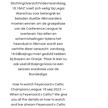
StichtingOverzichtVideo'svandaag, 
18:16AZ 'voelt zich veilig' bij Legia 
Warschau voor belangrijk en 
beladen duelDe Alkmaarders 
moeten winnen om de groepsfase 
van de Conference League te 
overleven. Na rellen en 
schermutselingen tijdens het 
heenduel in Alkmaar wordt een 
verhitte sfeer verwacht. vandaag, 
18:09Baijings moet geduld hebben 
bij Bayern en Oranje: 'Maar ik leer nu 
ook veel'Jill Baijings koos na één 
seizoen eredivisie voor de 
Bundesliga. 

How to watch Feyenoord v Celtic 
Champions League 18 sep 2023 — 
When is Feyenoord v Celtic? We give 
you all the details on how to watch 
and live stream Feyenoord v Celtic 