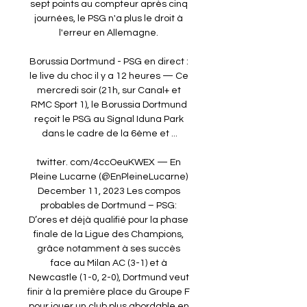
sept points au compteur après cinq 
journées, le PSG n'a plus le droit à 
l'erreur en Allemagne. 

Borussia Dortmund - PSG en direct : 
le live du choc il y a 12 heures — Ce 
mercredi soir (21h, sur Canal+ et 
RMC Sport 1), le Borussia Dortmund 
reçoit le PSG au Signal Iduna Park 
dans le cadre de la 6ème et ...

twitter. com/4ccOeuKWEX — En 
Pleine Lucarne (@EnPleineLucarne) 
December 11, 2023 Les compos 
probables de Dortmund – PSG: 
D’ores et déjà qualifié pour la phase 
finale de la Ligue des Champions, 
grâce notamment à ses succès 
face au Milan AC (3-1) et à 
Newcastle (1-0, 2-0), Dortmund veut 
finir à la première place du Groupe F 
pour jouer un club plus abordable en 