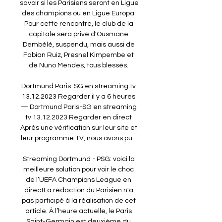
savoir si les Parisiens seront en Ligue 
des champions ou en Ligue Europa. 
Pour cette rencontre, le club de la 
capitale sera privé d'Ousmane 
Dembélé, suspendu, mais aussi de 
Fabian Ruiz, Presnel Kimpembe et 
de Nuno Mendes, tous blessés. 

Dortmund Paris-SG en streaming tv 
13.12.2023 Regarder il y a 6 heures 
— Dortmund Paris-SG en streaming 
tv 13.12.2023 Regarder en direct 
Après une vérification sur leur site et 
leur programme TV, nous avons pu ...

Streaming Dortmund - PSG: voici la 
meilleure solution pour voir le choc 
de l’UEFA Champions League en 
directLa rédaction du Parisien n'a 
pas participé à la réalisation de cet 
article. À l’heure actuelle, le Paris 
Saint-Germain est deuxième du 