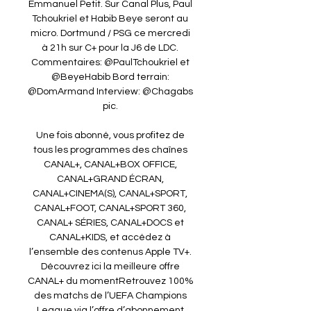
Emmanuel Petit. Sur Canal Plus, Paul 
Tchoukriel et Habib Beye seront au 
micro. Dortmund / PSG ce mercredi 
à 21h sur C+ pour la J6 de LDC. 
Commentaires: @PaulTchoukriel et 
@BeyeHabib Bord terrain: 
@DomArmand Interview: @Chagabs 
pic. 

Une fois abonné, vous profitez de 
tous les programmes des chaînes 
CANAL+, CANAL+BOX OFFICE, 
CANAL+GRAND ÉCRAN, 
CANAL+CINEMA(S), CANAL+SPORT, 
CANAL+FOOT, CANAL+SPORT 360, 
CANAL+ SÉRIES, CANAL+DOCS et 
CANAL+KIDS, et accédez à 
l’ensemble des contenus Apple TV+. 
Découvrez ici la meilleure offre 
CANAL+ du momentRetrouvez 100% 
des matchs de l’UEFA Champions 
League via l’offre d’abonnement 