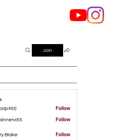
out Us
Contact
Join
s
Follow
orip450
450
Follow
innervi55
rvi55
Follow
ry Blake