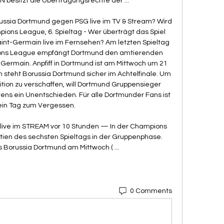
besitzt die Übertragungsrechte der ...

ssia Dortmund gegen PSG live im TV & Stream? Wird 
ns League, 6. Spieltag - Wer überträgt das Spiel 
int-Germain live im Fernsehen? Am letzten Spieltag 
ns League empfängt Dortmund den amtierenden 
-Germain. Anpfiff in Dortmund ist am Mittwoch um 21 
n steht Borussia Dortmund sicher im Achtelfinale. Um 
tion zu verschaffen, will Dortmund Gruppensieger 
ns ein Unentschieden. Für alle Dortmunder Fans ist 
ein Tag zum Vergessen. 

ive im STREAM vor 10 Stunden — In der Champions 
tien des sechsten Spieltags in der Gruppenphase. 
Borussia Dortmund am Mittwoch ( ...
0 Comments