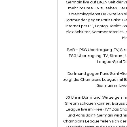
Germain live auf DAZN Seit der 
mehr im Free-TV zu sehen. Der 
Streamingdienst DAZN teilen s
Dortmunder gegen Paris Saint-Ger
Internet per PC, Laptop, Tablet, 
Alex Schlüter, Kommentator ist J
Me
BVB – PSG Übertragung: TV, Str
PSG Übertragung: TV, Stream, 
League-Spiel Dor
Dortmund gegen Paris Saint-Ge
zeigt die Champions League mit Bor
Germain im Lives
00 Uhr in Dortmund. Wir zeigen Ihn
Stream schauen können. Borussi
League live im Free-TV? Das Ch
und Paris Saint-Germain wird ni
Champions League teilen sich der