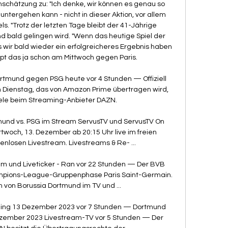
nschätzung zu: "Ich denke, wir können es genau so 
 untergehen kann - nicht in dieser Aktion, vor allem 
ls. "Trotz der letzten Tage bleibt der 41-Jährige 
d bald gelingen wird. "Wenn das heutige Spiel der 
ss wir bald wieder ein erfolgreicheres Ergebnis haben 
ppt das ja schon am Mittwoch gegen Paris. 

tmund gegen PSG heute vor 4 Stunden — Offiziell 
m Dienstag, das von Amazon Prime übertragen wird, 
iele beim Streaming-Anbieter DAZN.

nd vs. PSG im Stream ServusTV und ServusTV On 
woch, 13. Dezember ab 20:15 Uhr live im freien 
nlosen Livestream. Livestreams & Re- ...

eam und Liveticker - Ran vor 22 Stunden — Der BVB 
mpions-League-Gruppenphase Paris Saint-Germain. 
 von Borussia Dortmund im TV und ...

ng 13 Dezember 2023 vor 7 Stunden — Dortmund 
zember 2023 Livestream-TV vor 5 Stunden — Der 