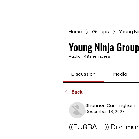
Home
Groups
Young Ni
Young Ninja Group
Public
·
49 members
Discussion
Media
Back
Shannon Cunningham
December 13, 2023
((FUßBALL)) Dortmun