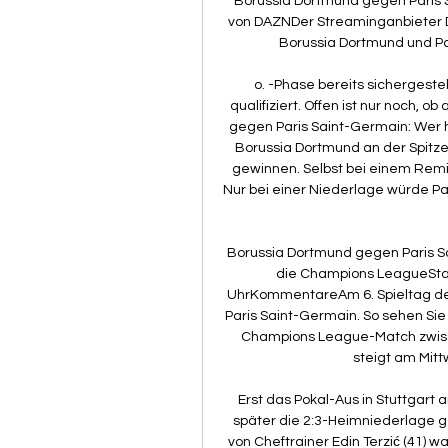
Borussia Dortmund gegen Paris 
von DAZNDer Streaminganbieter 
Borussia Dortmund und Pa
o. -Phase bereits sichergestel
qualifiziert. Offen ist nur noch, 
gegen Paris Saint-Germain: Wer h
Borussia Dortmund an der Spitze
gewinnen. Selbst bei einem Rem
Nur bei einer Niederlage würde Pa
Borussia Dortmund gegen Paris Sai
die Champions LeagueStart
UhrKommentareAm 6. Spieltag de
Paris Saint-Germain. So sehen Sie 
Champions League-Match zwisc
steigt am Mitt
Erst das Pokal-Aus in Stuttgart
später die 2:3-Heimniederlage g
von Cheftrainer Edin Terzić (41) w