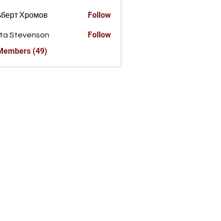
Follow
ьберт Хромов
Follow
ta Stevenson
 Members (49)