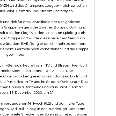
Saint-Germain: Champions League im Live-Stream 
DAZN wird das Champions League-Match zwischen 
ris Saint-Germain Live-Stream übertragen. 

lt und sich für das Achtelfinale der Königsklasse 
ob als Gruppensieger oder Zweiter. Borussia Dortmund 
olt sich den Sieg? Vor dem sechsten Spieltag steht 
 der Gruppe und würde diese bei einem Sieg auch 
is wäre dem BVB Rang eins nicht mehr zu nehmen. 
ris Saint-Germain noch vorbeiziehen und die Gruppe 
gewinnen. 

nt-Germain heute live im TV und Stream: Hier läuft 
seiteSportFußballStand: 13. 12. 2023, 13:39 
r Champions League empfängt Borussia Dortmund 
die Partie live im TV und im Stream. Dortmund – Das 
hen Borussia Dortmund und Paris Saint-Germain 
woch, 13. Dezember 2023, um 21. 

 am vergangenen Mittwoch (0:2) und dann drei Tage 
egen Red Bull Leipzig in der Bundesliga. Das Team 
ar über weite Strecken des Spiels in Unterzahl, wobei 