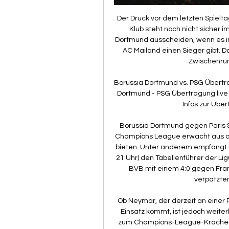
Der Druck vor dem letzten Spielta
Klub steht noch nicht sicher i
Dortmund ausscheiden, wenn es im
AC Mailand einen Sieger gibt. 
Zwischenrun
Borussia Dortmund vs. PSG Übertra
Dortmund - PSG Übertragung live i
Infos zur Übe
Borussia Dortmund gegen Paris S
Champions League erwacht aus dem
bieten. Unter anderem empfängt 
21 Uhr) den Tabellenführer der Lig
BVB mit einem 4:0 gegen Fran
verpatzten
Ob Neymar, der derzeit an einer R
Einsatz kommt, ist jedoch weiterh
zum Champions-League-Kracher 