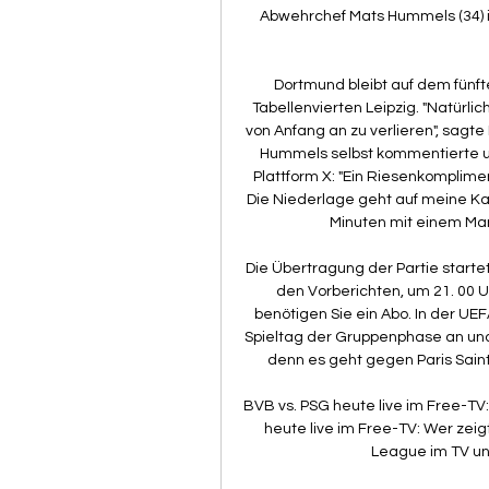
Abwehrchef Mats Hummels (34) i
Dortmund bleibt auf dem fünfte
Tabellenvierten Leipzig. "Natürlic
von Anfang an zu verlieren", sagte
Hummels selbst kommentierte un
Plattform X: "Ein Riesenkomplime
Die Niederlage geht auf meine Kapp
Minuten mit einem Man
Die Übertragung der Partie starte
den Vorberichten, um 21. 00 U
benötigen Sie ein Abo. In der U
Spieltag der Gruppenphase an und 
denn es geht gegen Paris Saint-
BVB vs. PSG heute live im Free-TV:
heute live im Free-TV: Wer zeig
League im TV und