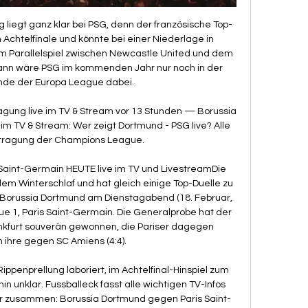
g liegt ganz klar bei PSG, denn der französische Top-
m Achtelfinale und könnte bei einer Niederlage in 
 Parallelspiel zwischen Newcastle United und dem 
Dann wäre PSG im kommenden Jahr nur noch in der 
de der Europa League dabei. 

gung live im TV & Stream vor 13 Stunden — Borussia 
m TV & Stream: Wer zeigt Dortmund - PSG live? Alle 
rtragung der Champions League.

aint-Germain HEUTE live im TV und LivestreamDie 
 Winterschlaf und hat gleich einige Top-Duelle zu 
Borussia Dortmund am Dienstagabend (18. Februar, 
ue 1, Paris Saint-Germain. Die Generalprobe hat der 
kfurt souverän gewonnen, die Pariser dagegen 
 ihre gegen SC Amiens (4:4). 

ippenprellung laboriert, im Achtelfinal-Hinspiel zum 
in unklar. Fussballeck fasst alle wichtigen TV-Infos 
zusammen: Borussia Dortmund gegen Paris Saint-