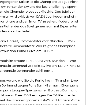
vergangenen Saison ist die Champions League nicht 
Pay-TV-Sender Sky und der kostenpflichtige Sport-
ich die Champions-League-Rechte. Das Spiel der 
mian wird exklusiv von DAZN übertragen und ist im 
Smartphone und per SmartTV zu sehen. Moderator ist 
an Platte, der das Spiel gemeinsam mit Experte Per 
rtesacker begleitet. 

eam, Uhrzeit, Kommentator vor 8 Stunden — BVB - 
Uhrzeit & Kommentator. Wer zeigt das Champions 
tmund vs. Paris SG live am 13.12.?

rmain im stream 13/12/2023 vor 9 Stunden — Wer 
ussia Dortmund vs. Paris SG live am 13.12.? Paris St. 
treamDie Dortmunder schlittern ...

en, wo und wie Sie die Partie live im TV und im Live-
a Dortmund gegen Paris Saint-Germain: Champions 
ampions League-Spiel zwischen Borussia Dortmund 
cht live im Free-TV übertragen. Die TV-Rechte der 
zeit die Streaminganbieter DAZN und Amazon Prime. 