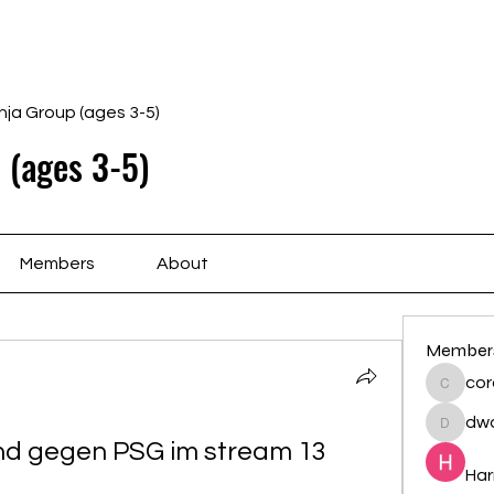
Home
Schedule
Ab
nja Group (ages 3-5)
 (ages 3-5)
Members
About
Member
cor
cororip
dwa
dwainne
d gegen PSG im stream 13 
Har