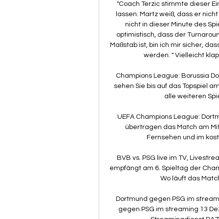
"Coach Terzic stimmte dieser Ei
lassen. Martz weiß, dass er nicht
nicht in dieser Minute des Spie
optimistisch, dass der Turnaroun
Maßstab ist, bin ich mir sicher, da
werden. " Vielleicht kla
Champions League: Borussia Dor
sehen Sie bis auf das Topspiel a
alle weiteren Sp
UEFA Champions League: Dortmu
übertragen das Match am Mitt
Fernsehen und im koste
BVB vs. PSG live im TV, Livestr
empfängt am 6. Spieltag der Cha
Wo läuft das Match
Dortmund gegen PSG im streami
gegen PSG im streaming 13 De