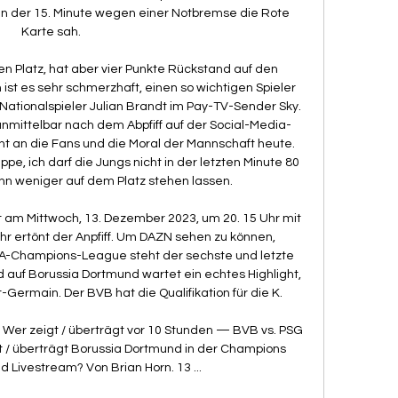
n der 15. Minute wegen einer Notbremse die Rote 
Karte sah. 

n Platz, hat aber vier Punkte Rückstand auf den 
h ist es sehr schmerzhaft, einen so wichtigen Spieler 
 Nationalspieler Julian Brandt im Pay-TV-Sender Sky. 
mittelbar nach dem Abpfiff auf der Social-Media-
nt an die Fans und die Moral der Mannschaft heute. 
e, ich darf die Jungs nicht in der letzten Minute 80 
n weniger auf dem Platz stehen lassen. 

t am Mittwoch, 13. Dezember 2023, um 20. 15 Uhr mit 
hr ertönt der Anpfiff. Um DAZN sehen zu können, 
EFA-Champions-League steht der sechste und letzte 
auf Borussia Dortmund wartet ein echtes Highlight, 
Germain. Der BVB hat die Qualifikation für die K. 

 Wer zeigt / überträgt vor 10 Stunden — BVB vs. PSG 
t / überträgt Borussia Dortmund in der Champions 
 Livestream? Von Brian Horn. 13 ...
