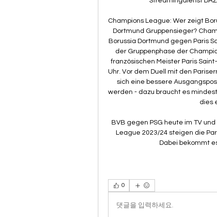
Streamingdienst DAZN 
Champions League: Wer zeigt Boru
Dortmund Gruppensieger? Champio
Borussia Dortmund gegen Paris Sa
der Gruppenphase der Champio
französischen Meister Paris Saint
Uhr. Vor dem Duell mit den Pariser
sich eine bessere Ausgangsposi
werden - dazu braucht es mindeste
dies 
BVB gegen PSG heute im TV und l
League 2023/24 steigen die Par
Dabei bekommt es 
0
댓글을 입력하세요.