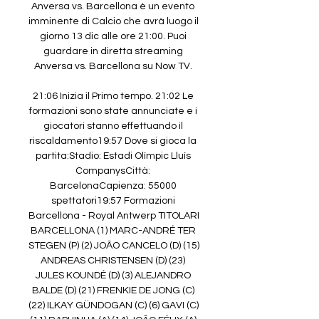
Anversa vs. Barcellona è un evento 
imminente di Calcio che avrà luogo il 
giorno 13 dic alle ore 21:00. Puoi 
guardare in diretta streaming 
Anversa vs. Barcellona su Now TV. 

21:06 Inizia il Primo tempo. 21:02 Le 
formazioni sono state annunciate e i 
giocatori stanno effettuando il 
riscaldamento19:57 Dove si gioca la 
partita:Stadio: Estadi Olímpic Lluís 
CompanysCittà: 
BarcelonaCapienza: 55000 
spettatori19:57 Formazioni 
Barcellona - Royal Antwerp TITOLARI 
BARCELLONA (1) MARC-ANDRÉ TER 
STEGEN (P) (2) JOÃO CANCELO (D) (15) 
ANDREAS CHRISTENSEN (D) (23) 
JULES KOUNDÉ (D) (3) ALEJANDRO 
BALDE (D) (21) FRENKIE DE JONG (C) 
(22) ILKAY GÜNDOGAN (C) (6) GAVI (C) 