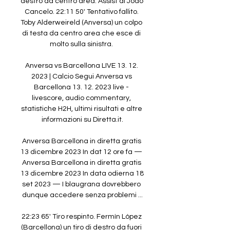
destro da centro area. Assist di João 
Cancelo. 22:11 50' Tentativo fallito. 
Toby Alderweireld (Anversa) un colpo 
di testa da centro area che esce di 
molto sulla sinistra. 

Anversa vs Barcellona LIVE 13. 12. 
2023 | Calcio Segui Anversa vs 
Barcellona 13. 12. 2023 live - 
livescore, audio commentary, 
statistiche H2H, ultimi risultati e altre 
informazioni su Diretta.it.

Anversa Barcellona in diretta gratis 
13 dicembre 2023 In dat 12 ore fa — 
Anversa Barcellona in diretta gratis 
13 dicembre 2023 In data odierna 18 
set 2023 — I blaugrana dovrebbero 
dunque accedere senza problemi ...

22:23 65' Tiro respinto. Fermín López 
(Barcellona) un tiro di destro da fuori 