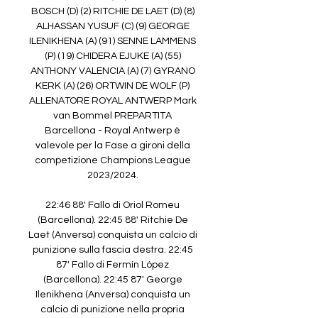
BOSCH (D) (2) RITCHIE DE LAET (D) (8) 
ALHASSAN YUSUF (C) (9) GEORGE 
ILENIKHENA (A) (91) SENNE LAMMENS 
(P) (19) CHIDERA EJUKE (A) (55) 
ANTHONY VALENCIA (A) (7) GYRANO 
KERK (A) (26) ORTWIN DE WOLF (P) 
ALLENATORE ROYAL ANTWERP Mark 
van Bommel PREPARTITA 
Barcellona - Royal Antwerp è 
valevole per la Fase a gironi della 
competizione Champions League 
2023/2024. 

22:46 88' Fallo di Oriol Romeu 
(Barcellona). 22:45 88' Ritchie De 
Laet (Anversa) conquista un calcio di 
punizione sulla fascia destra. 22:45 
87' Fallo di Fermín López 
(Barcellona). 22:45 87' George 
Ilenikhena (Anversa) conquista un 
calcio di punizione nella propria 