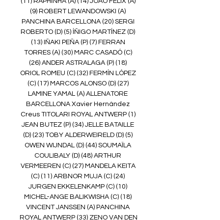
(11) RAPHINHA (A) (14) JOÃO FÉLIX (A) 
(9) ROBERT LEWANDOWSKI (A) 
PANCHINA BARCELLONA (20) SERGI 
ROBERTO (D) (5) ÍÑIGO MARTÍNEZ (D) 
(13) IÑAKI PEÑA (P) (7) FERRAN 
TORRES (A) (30) MARC CASADÓ (C) 
(26) ANDER ASTRALAGA (P) (18) 
ORIOL ROMEU (C) (32) FERMÍN LÓPEZ 
(C) (17) MARCOS ALONSO (D) (27) 
LAMINE YAMAL (A) ALLENATORE 
BARCELLONA Xavier Hernández 
Creus TITOLARI ROYAL ANTWERP (1) 
JEAN BUTEZ (P) (34) JELLE BATAILLE 
(D) (23) TOBY ALDERWEIRELD (D) (5) 
OWEN WIJNDAL (D) (44) SOUMAÏLA 
COULIBALY (D) (48) ARTHUR 
VERMEEREN (C) (27) MANDELA KEITA 
(C) (11) ARBNOR MUJA (C) (24) 
JURGEN EKKELENKAMP (C) (10) 
MICHEL-ANGE BALIKWISHA (C) (18) 
VINCENT JANSSEN (A) PANCHINA 
ROYAL ANTWERP (33) ZENO VAN DEN 