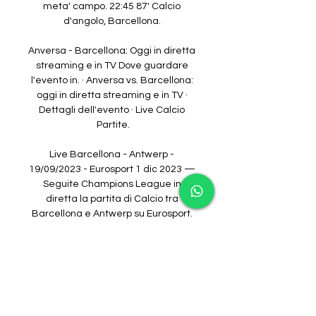
meta' campo. 22:45 87' Calcio 
d'angolo, Barcellona. 

Anversa - Barcellona: Oggi in diretta 
streaming e in TV Dove guardare 
l'evento in. · Anversa vs. Barcellona: 
oggi in diretta streaming e in TV · 
Dettagli dell'evento · Live Calcio 
Partite.

Live Barcellona - Antwerp - 
19/09/2023 - Eurosport 1 dic 2023 — 
Seguite Champions League in 
diretta la partita di Calcio tra 
Barcellona e Antwerp su Eurosport. 
Com'è stata la tua esperienza oggi? 
Cambia ...

Robert Lewandowski (Barcellona) un 
tiro di destro da centro area parato 
palla indirizzata nel centro della 