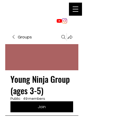
Groups
Young Ninja Group
(ages 3-5)
Public
·
49 members
Join