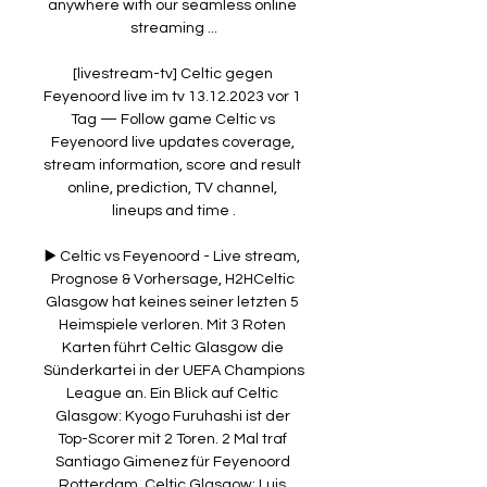
anywhere with our seamless online 
streaming ...

[livestream-tv] Celtic gegen 
Feyenoord live im tv 13.12.2023 vor 1 
Tag — Follow game Celtic vs 
Feyenoord live updates coverage, 
stream information, score and result 
online, prediction, TV channel, 
lineups and time .

▶️ Celtic vs Feyenoord - Live stream, 
Prognose & Vorhersage, H2HCeltic 
Glasgow hat keines seiner letzten 5 
Heimspiele verloren. Mit 3 Roten 
Karten führt Celtic Glasgow die 
Sünderkartei in der UEFA Champions 
League an. Ein Blick auf Celtic 
Glasgow: Kyogo Furuhashi ist der 
Top-Scorer mit 2 Toren. 2 Mal traf 
Santiago Gimenez für Feyenoord 
Rotterdam. Celtic Glasgow: Luis 