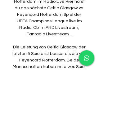
Rotterdam im Radio Live Hier hörst 
du das nächste Celtic Glasgow vs. 
Feyenoord Rotterdam Spiel der 
UEFA Champions League live im 
Radio. Ob im ARD Livestream, 
Fanradio Livestream ...

Die Leistung von Celtic Glasgow der 
letzten 5 Spiele ist besser als die von 
Feyenoord Rotterdam. Beide 
Mannschaften haben ihr letzes Spiel 
in der UEFA Champions League 
nicht gewonnen. Celtic Glasgow 
erzielt im Schnitt 2. 89 Tore bei 
Heimspielen und Feyenoord 
Rotterdam durchschnittlich 2. 26 
Tore bei Auswärtsspielen (im 
Durchschnitt). Celtic Glasgow hat 
keines seiner letzten 6 Heimspiele 
verloren. Celtic Glasgow gewinnt die 
erste Hälfte in 59% ihrer Spiele, 
Feyenoord Rotterdam in 49% ihrer 