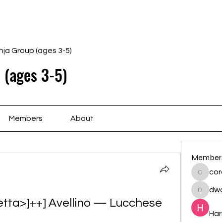
Home
Schedule
Ab
nja Group (ages 3-5)
 (ages 3-5)
Members
About
Member
cor
cororip
dwa
dwainne
retta>]++] Avellino — Lucchese 
Har