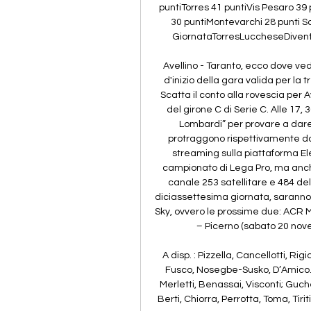
puntiTorres 41 puntiVis Pesaro 39
30 puntiMontevarchi 28 punti Sa
GiornataTorresLuccheseDiventa t
Avellino - Taranto, ecco dove veder
d'inizio della gara valida per la 
Scatta il conto alla rovescia per A
del girone C di Serie C. Alle 17,
Lombardi” per provare a dare co
protraggono rispettivamente da ci
streaming sulla piattaforma Elev
campionato di Lega Pro, ma anche, 
canale 253 satellitare e 484 del 
diciassettesima giornata, saranno 
Sky, ovvero le prossime due: ACR M
– Picerno (sabato 20 nov
A disp. : Pizzella, Cancellotti, R
Fusco, Nosegbe-Susko, D’Amico. Al
Merletti, Benassai, Visconti; Guc
Berti, Chiorra, Perrotta, Toma, Tirit