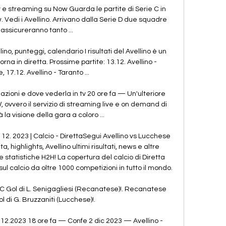
v e streaming su Now Guarda le partite di Serie C in 
. Vedi i Avellino. Arrivano dalla Serie D due squadre 
assicureranno tanto ...

ellino, punteggi, calendario I risultati del Avellino è un 
orna in diretta. Prossime partite: 13.12. Avellino - 
 17.12. Avellino - Taranto ...

azioni e dove vederla in tv 20 ore fa — Un'ulteriore 
vvero il servizio di streaming live e on demand di 
à la visione della gara a coloro ...

 12. 2023 | Calcio - DirettaSegui Avellino vs Lucchese 
a, highlights, Avellino ultimi risultati, news e altre 
 statistiche H2H! La copertura del calcio di Diretta 
l calcio da oltre 1000 competizioni in tutto il mondo. 

 Gol di L. Senigagliesi (Recanatese)!. Recanatese 
ol di G. Bruzzaniti (Lucchese)!.

3.12.2023 18 ore fa — Confe 2 dic 2023 — Avellino - 