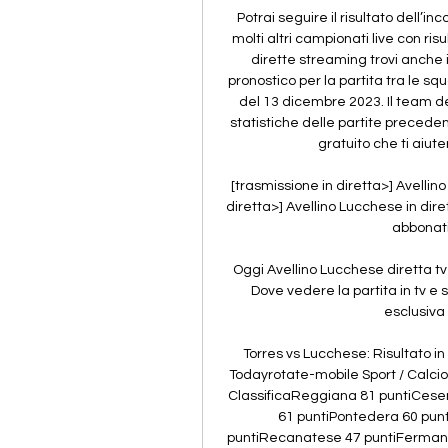
Potrai seguire il risultato dell’i
molti altri campionati live con risul
dirette streaming trovi anche i 
pronostico per la partita tra le s
del 13 dicembre 2023. Il team dei
statistiche delle partite precede
gratuito che ti aiut
[trasmissione in diretta>] Avellino
diretta>] Avellino Lucchese in dir
abbonati 
Oggi Avellino Lucchese diretta tv
Dove vedere la partita in tv e 
esclusiva 
Torres vs Lucchese: Risultato i
Todayrotate-mobile Sport / Calcio
ClassificaReggiana 81 puntiCesen
61 puntiPontedera 60 punt
puntiRecanatese 47 puntiFermana 