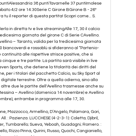
 puntiAlessandria 38 puntiTavarnelle 37 puntiImolese 
bato 4/2 ore 14:30Serie C Girone BGirone B - 26ª 
u il reporter di questa partita! Scopri come... S. 

la in diretta tv e live streamingAlle 17, 30 il calcio 
tredicesima giornata del girone C di Serie CAvellino. 
vellino – Taranto, valida per la tredicesima giornata 
 30 biancoverdi e rossoblù si sfideranno al “Partenio-
ntinuità alle rispettive strisce positive, che si 
nque e tre partite. La partita sarà visibile in live 
en Sports, che detiene la titolarità dei diritti del 
per i titolari del pacchetto Calcio, su Sky Sport al 
digitale terrestre. Oltre a quella odierna, sino alla 
altre due le partite dell'Avellino trasmesse anche su 
essina – Avellino (domenica 14 novembre) e Avellino 
embre), entrambe in programma alle 17, 30. 

igione, Mazzocco, Armellino, D’Angelo, Palamara, Gori, 
l. : Pazienza. LUCCHESE (4-2-3-1): Coletta; Djibril, 
her, Tumbarello; Sueva, Yeboah, Guadagni; Romero. : 
iello, Rizzo Pinna, Quirini, Russo, Quochi, Cangianiello, 