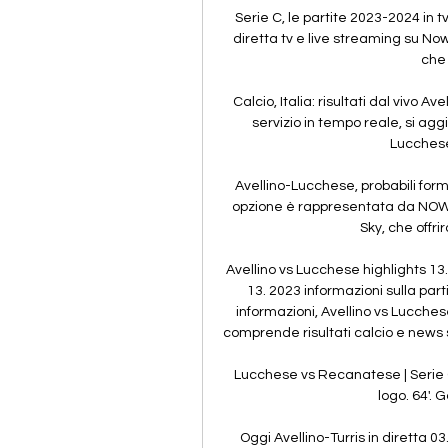
Serie C, le partite 2023-2024 in t
diretta tv e live streaming su Now
che 
Calcio, Italia: risultati dal vivo Av
servizio in tempo reale, si aggi
Lucchese,
Avellino-Lucchese, probabili form
opzione è rappresentata da NOW, o
Sky, che offrir
Avellino vs Lucchese highlights 13.
13. 2023 informazioni sulla partit
informazioni, Avellino vs Lucchese
comprende risultati calcio e news su
Lucchese vs Recanatese | Serie C
logo. 64'. G
Oggi Avellino-Turris in diretta 0