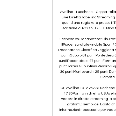
Avellino - Lucchese - Coppa Italia 
Live Diretta Tabellino Streaming
quotidiana registrata presso il 
Iscrizione al ROC n. 17031. Mind th
Lucchese vs Recanatese: Risultato 
IlPiacenzarotate-mobile Sport / 
Recanatese ClassificaReggiana 81
puntiGubbio 61 puntiPontedera 6
puntiRecanatese 47 puntiFermana 
puntiTorres 41 puntiVis Pesaro 39
30 puntiMontevarchi 28 punti Dom
Giornata
US Avellino 1912 vs AS Lucchese L
17:30Partita in diretta US Avel
vedere in diretta streaming la p
gratis? E’ semplice! Basta che 
informazioni necessarie per vedere 