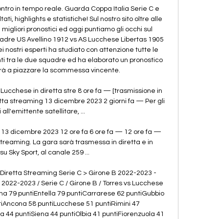
ncontro in tempo reale. Guarda Coppa Italia Serie C e 
tati, highlights e statistiche! Sul nostro sito oltre alle 
migliori pronostici ed oggi puntiamo gli occhi sul 
quadre US Avellino 1912 vs AS Lucchese Libertas 1905 
 nostri esperti ha studiato con attenzione tutte le 
nti tra le due squadre ed ha elaborato un pronostico 
erà a piazzare la scommessa vincente. 

 Lucchese in diretta stre 8 ore fa — [trasmissione in 
etta streaming 13 dicembre 2023 2 giorni fa — Per gli 
all'emittente satellitare, ...

 13 dicembre 2023 12 ore fa 6 ore fa — 12 ore fa — 
streaming. La gara sarà trasmessa in diretta e in 
su Sky Sport, al canale 259 ...

n Diretta Streaming Serie C > Girone B 2022-2023 - 
 2022-2023 / Serie C / Girone B / Torres vs Lucchese 
a 79 puntiEntella 79 puntiCarrarese 62 puntiGubbio 
iAncona 58 puntiLucchese 51 puntiRimini 47 
44 puntiSiena 44 puntiOlbia 41 puntiFiorenzuola 41 