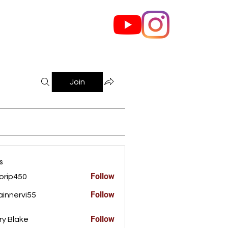
out Us
Contact
Join
s
Follow
orip450
450
Follow
innervi55
rvi55
Follow
ry Blake