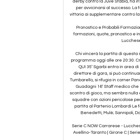
derby contro la Juve Stabia, ha in
per avvicinarsi al successo. La
vittoria ai supplementare contro la
Pronostico e Probabili Formazioni
formazioni, quote, pronostico e in
Lucchese,
Chi vincerà la partita di questa 
programma oggi alle ore 20:30. Cr
QUI 35′ Sgarbi entra in area di 
direttore di gara, si può continua
Tumbarello, si rifugia in corner Pane
Guadagni 16′ Staff medico che 
scontro di gioco, ma sembra nulla d
squadre con azioni pericolose per
partita al Partenio Lombardi Le fo
Benedetti, Mulè; Sannipoli, Dal
Serie C NOW Carrarese - Lucchese 
Avellino-Taranto | Girone C | Seri