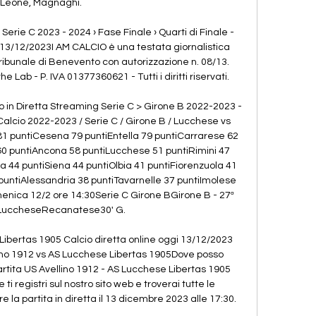
Leone, Magnaghi. 

Serie C 2023 - 2024 › Fase Finale › Quarti di Finale - 
 13/12/2023I AM CALCIO è una testata giornalistica 
Tribunale di Benevento con autorizzazione n. 08/13. 
e Lab - P. IVA 01377360621 - Tutti i diritti riservati. 

in Diretta Streaming Serie C > Girone B 2022-2023 - 
Calcio 2022-2023 / Serie C / Girone B / Lucchese vs 
 puntiCesena 79 puntiEntella 79 puntiCarrarese 62 
0 puntiAncona 58 puntiLucchese 51 puntiRimini 47 
44 puntiSiena 44 puntiOlbia 41 puntiFiorenzuola 41 
 puntiAlessandria 38 puntiTavarnelle 37 puntiImolese 
enica 12/2 ore 14:30Serie C Girone BGirone B - 27ª 
LuccheseRecanatese30' G. 

ibertas 1905 Calcio diretta online oggi 13/12/2023 
lino 1912 vs AS Lucchese Libertas 1905Dove posso 
artita US Avellino 1912 - AS Lucchese Libertas 1905 
ti registri sul nostro sito web e troverai tutte le 
la partita in diretta il 13 dicembre 2023 alle 17:30. 
