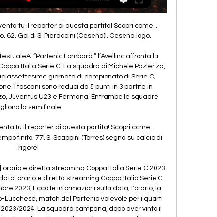
nta tu il reporter di questa partita! Scopri come... 
 62'. Gol di S. Pieraccini (Cesena)!. Cesena logo.

testualeAl “Partenio Lombardi” l’Avellino affronta la 
 Coppa Italia Serie C. La squadra di Michele Pazienza, 
 diciassettesima giornata di campionato di Serie C, 
ne. I toscani sono reduci da 5 punti in 3 partite in 
zo, Juventus U23 e Fermana. Entrambe le squadre 
gliono la semifinale. 

nta tu il reporter di questa partita! Scopri come... 
po finito. 77'. S. Scappini (Torres) segna su calcio di 
rigore!

| orario e diretta streaming Coppa Italia Serie C 2023 
data, orario e diretta streaming Coppa Italia Serie C 
e 2023) Ecco le informazioni sulla data, l’orario, la 
no-Lucchese, match del Partenio valevole per i quarti 
 C 2023/2024. La squadra campana, dopo aver vinto il 