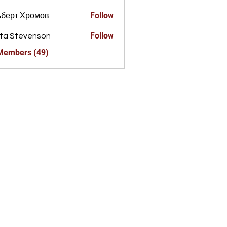
Follow
ьберт Хромов
Follow
ta Stevenson
 Members (49)