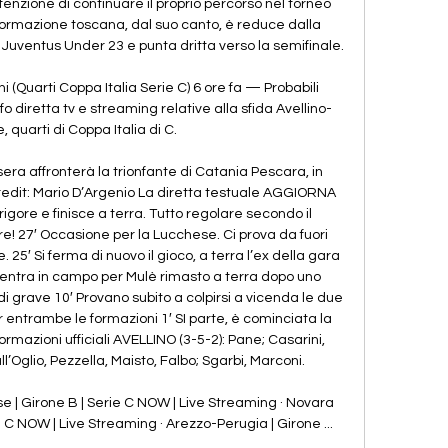
tenzione di continuare il proprio percorso nel torneo 
 formazione toscana, dal suo canto, è reduce dalla 
 Juventus Under 23 e punta dritta verso la semifinale. 

 (Quarti Coppa Italia Serie C) 6 ore fa — Probabili 
fo diretta tv e streaming relative alla sfida Avellino-
 quarti di Coppa Italia di C.

sera affronterà la trionfante di Catania Pescara, in 
edit: Mario D’Argenio La diretta testuale AGGIORNA 
rigore e finisce a terra. Tutto regolare secondo il 
re! 27′ Occasione per la Lucchese. Ci prova da fuori 
. 25′ Si ferma di nuovo il gioco, a terra l’ex della gara 
entra in campo per Mulè rimasto a terra dopo uno 
i grave 10′ Provano subito a colpirsi a vicenda le due 
 entrambe le formazioni 1′ SI parte, è cominciata la 
rmazioni ufficiali AVELLINO (3-5-2): Pane; Casarini, 
l’Oglio, Pezzella, Maisto, Falbo; Sgarbi, Marconi. 

| Girone B | Serie C NOW | Live Streaming · Novara 
e C NOW | Live Streaming · Arezzo-Perugia | Girone ...
