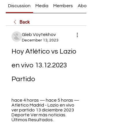
Discussion
Media
Members
About
Back
Gleb Voytekhov
December 13, 2023
Hoy Atlético vs Lazio 
en vivo 13.12.2023 
Partido
hace 4 horas — hace 5 horas — 
Atlético Madrid - Lazio en vivo 
ver partido 13 diciembre 2023 
Deporte Ver más noticias. 
Últimos Resultados.