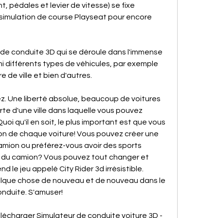
t, pédales et levier de vitesse) se fixe 
simulation de course Playseat pour encore 
r de conduite 3D qui se déroule dans l'immense 
rmi différents types de véhicules, par exemple 
e de ville et bien d'autres.
. Une liberté absolue, beaucoup de voitures 
te d'une ville dans laquelle vous pouvez 
oi qu'il en soit, le plus important est que vous 
on de chaque voiture! Vous pouvez créer une 
camion ou préférez-vous avoir des sports 
 du camion? Vous pouvez tout changer et 
d le jeu appelé City Rider 3d irrésistible. 
lque chose de nouveau et de nouveau dans le 
nduite. S'amuser!
écharger Simulateur de conduite voiture 3D - 