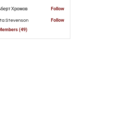
Follow
ьберт Хромов
Follow
ta Stevenson
 Members (49)