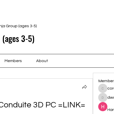
Home
Schedule
Ab
nja Group (ages 3-5)
 (ages 3-5)
Members
About
Member
cor
cororip
dwa
dwainne
 Conduite 3D PC =LINK=
Har