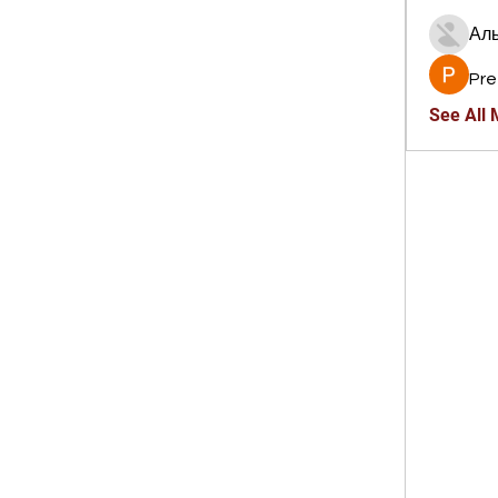
Ал
Pre
See All