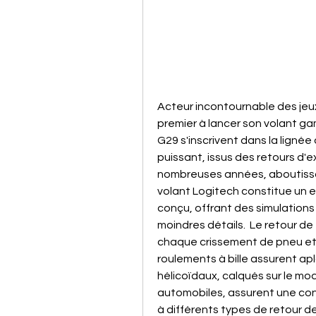
Acteur incontournable des jeux
premier à lancer son volant gam
G29 s'inscrivent dans la lignée
puissant, issus des retours d
nombreuses années, aboutissan
volant Logitech constitue un e
conçu, offrant des simulations
moindres détails.  Le retour d
chaque crissement de pneu et 
roulements à bille assurent ap
hélicoïdaux, calqués sur le m
automobiles, assurent une con
à différents types de retour de