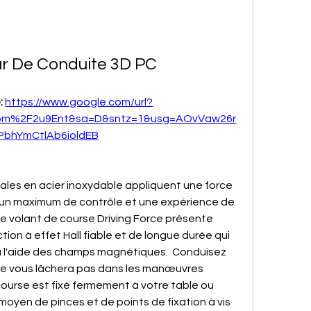
ur De Conduite 3D PC
: 
https://www.google.com/url?
om%2F2u9Ent&sa=D&sntz=1&usg=AOvVaw26r
PbhYmCtlAb6ioldEB
dales en acier inoxydable appliquent une force 
un maximum de contrôle et une expérience de 
Le volant de course Driving Force présente 
on à effet Hall fiable et de longue durée qui 
à l'aide des champs magnétiques.  Conduisez 
 ne vous lâchera pas dans les manœuvres 
urse est fixé fermement à votre table ou 
oyen de pinces et de points de fixation à vis 