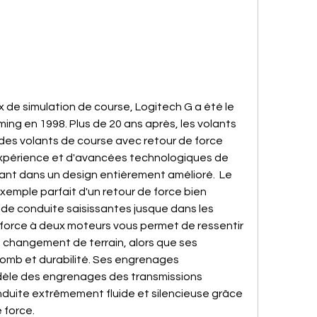
 de simulation de course, Logitech G a été le 
ing en 1998. Plus de 20 ans après, les volants 
 des volants de course avec retour de force 
'expérience et d'avancées technologiques de 
t dans un design entièrement amélioré.  Le 
xemple parfait d'un retour de force bien 
 de conduite saisissantes jusque dans les 
e force à deux moteurs vous permet de ressentir 
changement de terrain, alors que ses 
lomb et durabilité. Ses engrenages 
odèle des engrenages des transmissions 
duite extrêmement fluide et silencieuse grâce 
 force.