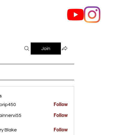
out Us
Contact
Join
s
Follow
orip450
450
Follow
innervi55
rvi55
Follow
ry Blake